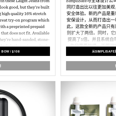
ith these Laight Jeans from
SimpliSafe与全球设
look good, but they're built
同打造出比以往更加美观
g high quality 16% stretch
安全体验。新的产品是重
reat try-on program which
安保设计，从而打造出一
with a preprinted prepaid
此，这款全新的产品只有
 that does not fit. Available
则扩大了两倍。同时，它
 they're hand-sanded, stone-
提高了5倍。并且系统自
ht fade that pairs perfectly
你只需要触摸一下即可
& BOW
/
$
108
从SIMPLISA
ops and requires no break-
式"的安装步骤，你只需
钻孔，布线或其他装修工
格也是同样的具有革命性，这
用
ott & Bow.
发展最快的家庭安
由Simp