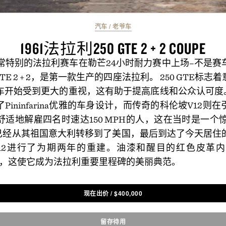
汽车
/
老爷车
1961法拉利250 GTE 2 + 2 COUPE
非常特别的法拉利赛车在勒芒24小时耐力赛中上场–不是
GTE 2 + 2，是第一款生产的四座法拉利。 250 GTE标
车开始受到更大的重视，这有助于提高底线和公众认可度。 
Pininfarina优雅的车身设计，而传奇的科伦坡V12则
适地解雇四名时速达150 MPH的人，这在当时是一个惊人
这里已经从其祖国意大利转移到了美国，最后到达了今天居
12进行了为期两年的重建。油漆和醒目的红色皮革
o的方式，这使它成为法拉利重要里程碑的美丽典范。
现在出价
/
$
400,000
留存待用