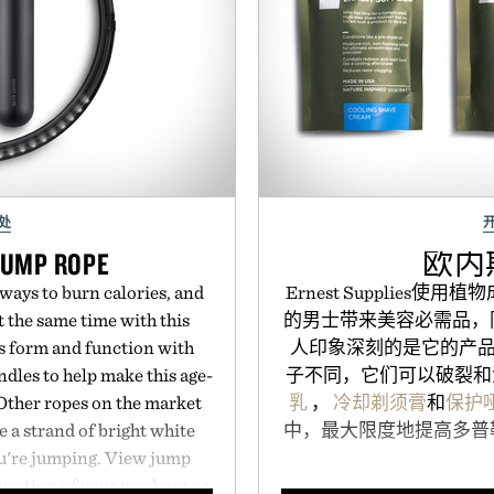
处
JUMP ROPE
欧内
 ways to burn calories, and
Ernest Supplie
t the same time with this
的男士带来美容必需品，
s form and function with
人印象深刻的是它的产品
dles to help make this age-
子不同，它们可以破裂和泄漏，E
Other ropes on the market
乳
，
冷却剃须膏
和
保护
e a strand of bright white
中，最大限度地提高多普
ou're jumping. View jump
duration of your workout as