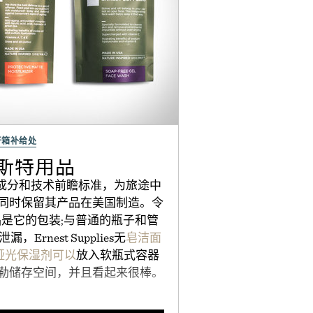
开箱补给处
斯特用品
s使用植物成分和技术前瞻标准，为旅途中
同时保留其产品在美国制造。令
是它的包装;与普通的瓶子和管
rnest Supplies无
皂洁面
哑光保湿剂可以
放入软瓶式容器
勒储存空间，并且看起来很棒。