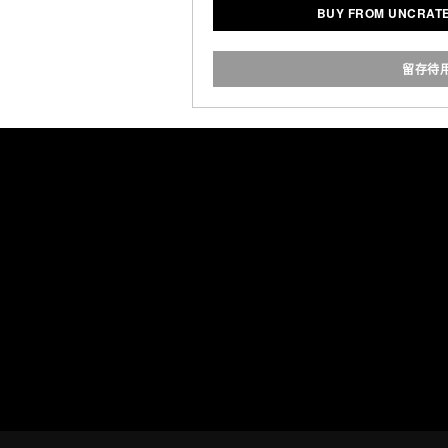
BUY FROM UNCRATE
the rope swings in front of y
transmitted via Bluetooth to a
all you have to supply is some
留存待
soundtra
Sizing
Medium 101 inch
Large : 107 inch
Batter
Full charge in 2 hours / 36 hou
Batter
Connectiv
Bluetooth 4.0 LE two-way
smartph