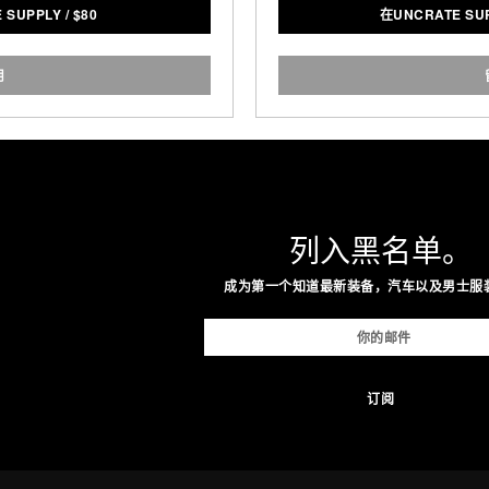
 SUPPLY
/
$
80
在UNCRATE S
ou. All the data is then
 smartphone app — meaning
 sweat and an epic workout
用
ck.
:
es / 258 cm
es / 274 cm
列入黑名单。
y:
成为第一个知道最新装备，汽车以及男士服
rs of use / Lithium Polymer
y
ity:
 communication with
one