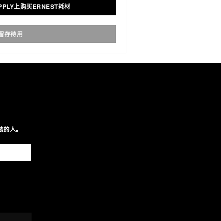
UPPLY上购买ERNEST耗材
留存待用
装的人。