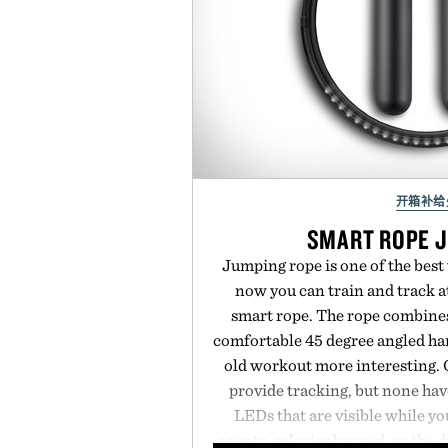
开箱补给
SMART ROPE 
Jumping rope is one of the best
now you can train and track a
smart rope. The rope combine
comfortable 45 degree angled han
old workout more interesting. 
provide tracking, but none hav
LEDs that are visible while y
counts, calories burned, or the 