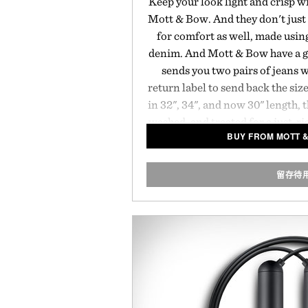
Keep your look light and crisp w
Mott & Bow. And they don't just 
for comfort as well, made usin
denim. And Mott & Bow have a g
sends you two pairs of jeans 
return label to send back the size
in 32", 34", and now 30" length,
washed, and treated for a just-rig
BUY FROM MOTT 
with bright spring and summer t
in.
留存待
Presented by M