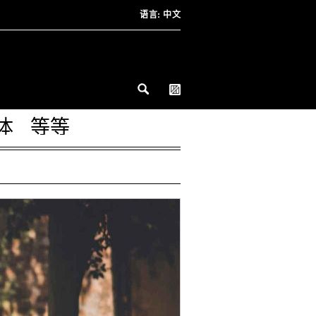
语言:
中文
体
等等