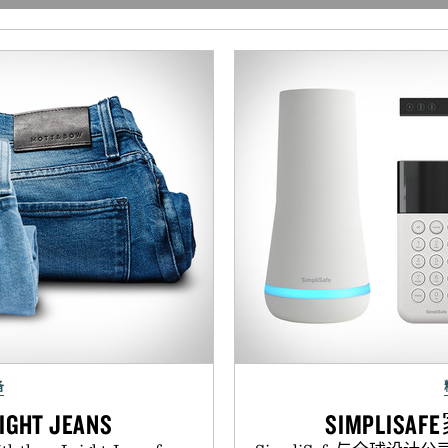
备
IGHT JEANS
SIMPLI