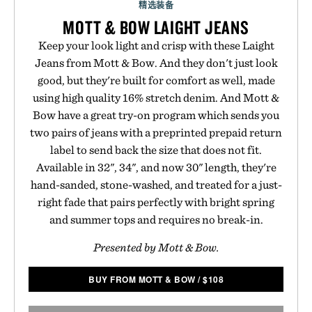
精选装备
MOTT & BOW LAIGHT JEANS
Keep your look light and crisp with these Laight
Jeans from Mott & Bow. And they don't just look
good, but they're built for comfort as well, made
using high quality 16% stretch denim. And Mott &
Bow have a great try-on program which sends you
two pairs of jeans with a preprinted prepaid return
label to send back the size that does not fit.
Available in 32", 34", and now 30" length, they're
hand-sanded, stone-washed, and treated for a just-
right fade that pairs perfectly with bright spring
and summer tops and requires no break-in.
Presented by Mott & Bow.
BUY FROM MOTT & BOW
/
$
108