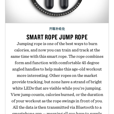
开箱补给处
SMART ROPE JUMP ROPE
Jumping rope is one of the best ways to burn
calories, and now you can train and track at the
same time with this smart rope. The rope combines
form and function with comfortable 45 degree
angled handles to help make this age-old workout
more interesting. Other ropes on the market
provide tracking, but none have a strand of bright
white LEDs that are visible while you're jumping.
View jump counts, calories burned, or the duration
of your workout as the rope swings in front of you.
All the data is then transmitted via Bluetooth to a
smartphone app — meaning all you have to supply