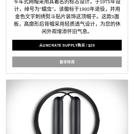
卡车式网帽采用其着名的标志设计，于1975年设
计，绰号为“蠕虫”。该徽标于1992年退役，并用
金色文字刺绣熨斗贴片装饰这顶帽子。这款5面
板，高廓形后背帽采用轻质透气设计，为您的休
闲外观增添怀旧气息。
从UNCRATE SUPPLY购买
/
$
20
留存待用