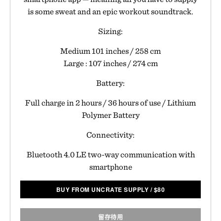
is some sweat and an epic workout soundtrack.
Sizing:
Medium 101 inches / 258 cm
Large : 107 inches / 274 cm
Battery:
Full charge in 2 hours / 36 hours of use / Lithium
Polymer Battery
Connectivity:
Bluetooth 4.0 LE two-way communication with
smartphone
BUY FROM UNCRATE SUPPLY
/
$
80
留存待用