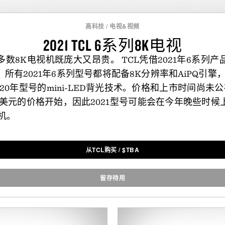
高科技
/
电视&视频
2021 TCL 6系列8K电视
数8K电视机既庞大又昂贵。 TCL凭借2021年6系列
有2021年6系列型号都将配备8K分辨率和AiPQ引擎，以
020年型号的mini-LED背光技术。价格和上市时间尚未
00美元的价格开始，因此2021型号可能会在今年晚些时
机。
从TCL购买
/
$
TBA
留存待用