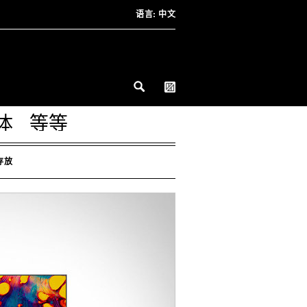
语言:
中文
体
等等
存放