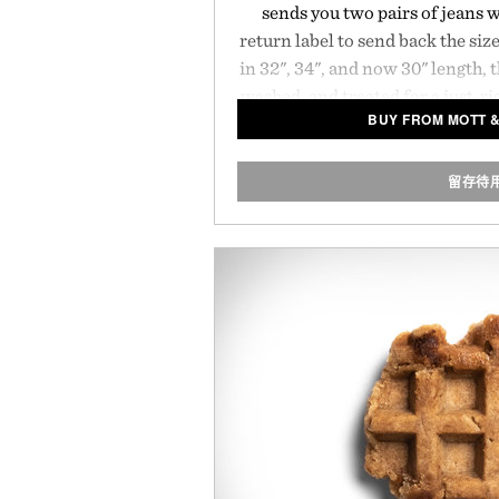
sends you two pairs of jeans 
return label to send back the size
in 32", 34", and now 30" length,
washed, and treated for a just-rig
BUY FROM MOTT 
with bright spring and summer t
in.
留存待
Presented by M