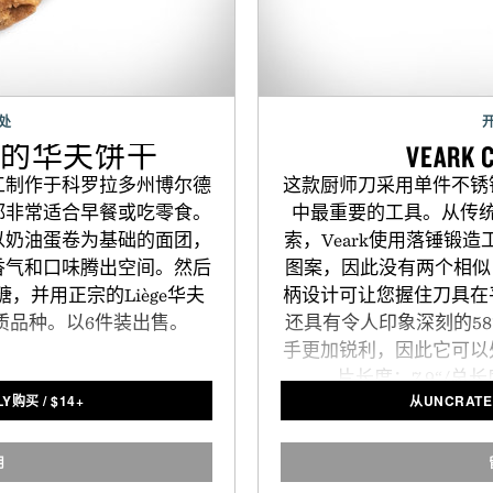
处
植物的华夫饼干
VEARK
工制作于科罗拉多州博尔德
这款厨师刀采用单件不锈
都非常适合早餐或吃零食。
中最重要的工具。从传
以奶油蛋卷为基础的面团，
索，Veark使用落锤锻造
香气和口味腾出空间。然后
图案，因此没有两个相似 
，并用正宗的Liège华夫
柄设计可让您握住刀具在
质品种。以6件装出售。
还具有令人印象深刻的58
手更加锐利，因此它可以
片长度：7.9“/总长
LY购买
/
$
14+
从UNCRATE
用