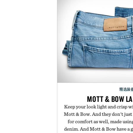
精选装
MOTT & BOW LA
Keep your look light and crisp w
Mott & Bow. And they don't just 
for comfort as well, made usin
denim. And Mott & Bow have a g