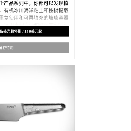
个产品系列中，你都可以发现植
，有机冰川海洋粘土和桉树提取
重复使用和可再填充的玻璃容器
，
冰川土润发油
和
红枫霜润发油
给品处光顾怀斯
/
$
16美元起
而让自然坏境的丢弃物进一步减
少。
留存待用