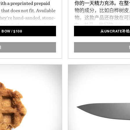
with a preprinted prepaid
你的一天精力充沛。在整
 that does not fit. Available
物的成分，比如白桦树皮
 they're hand-sanded, stone-
物。这款产品还存放在可
ht fade that pairs perfectly
中，并且，他们的
洗发水
& BOW
/
$
108
从UNCRATE补
ops and requires no break-
都可以重新填充进去，从
用
ott & Bow.