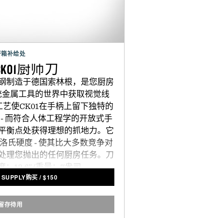
开箱补给处
 CK01厨师刀
钢制造于德国索林根，是您厨房
统金属工具的世界中获取视觉线
工艺使CK01在手柄上留下独特的
- 而符合人体工程学的开放式手
平衡点处获得理想的抓地力。它
洛氏硬度 - 使其比大多数竞争对
处理您抛出的任何厨房任务。刀
度：12.6”/重量：7盎司。
 SUPPLY购买
/
$
150
留存待用