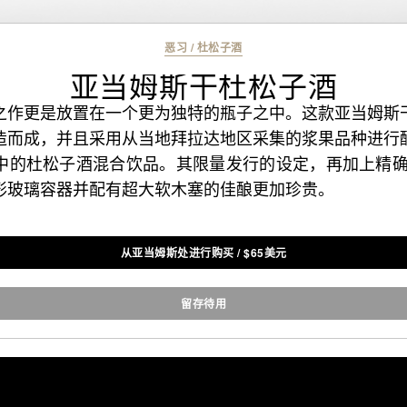
恶习
/
杜松子酒
亚当姆斯干杜松子酒
之作更是放置在一个更为独特的瓶子之中。这款亚当姆斯
造而成，并且采用从当地拜拉达地区采集的浆果品种进行
中的杜松子酒混合饮品。其限量发行的设定，再加上精确的
形玻璃容器并配有超大软木塞的佳酿更加珍贵。
从亚当姆斯处进行购买
/
$
65美元
留存待用