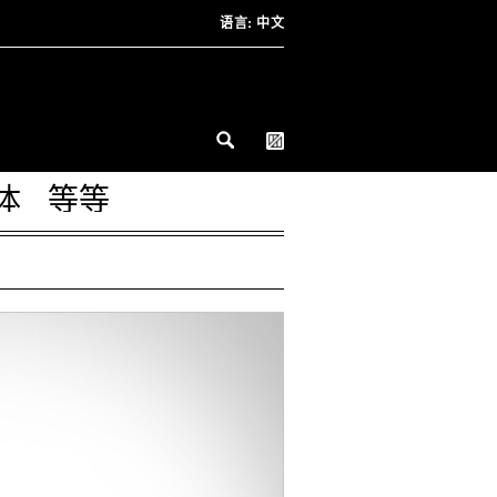
语言:
中文
体
等等