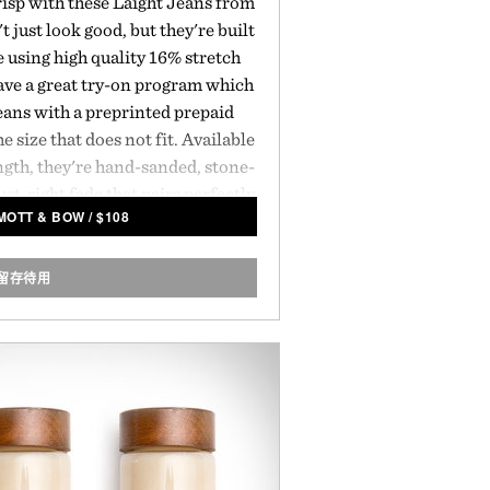
risp with these Laight Jeans from
just look good, but they're built
 using high quality 16% stretch
ve a great try-on program which
eans with a preprinted prepaid
e size that does not fit. Available
ngth, they're hand-sanded, stone-
ust-right fade that pairs perfectly
MOTT & BOW
/
$
108
mmer tops and requires no break-
in.
留存待用
 by Mott & Bow.