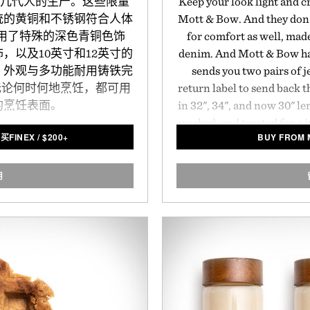
经过几代人的生产。这些限量
Keep your look light and c
统的黄铜和不锈钢符合人体
Mott & Bow. And they don't 
上采用了特殊的深色青铜色饰
for comfort as well, made
，以及10英寸和12英寸的
denim. And Mott & Bow ha
。外观与多功能耐用铸铁完
sends you two pairs of j
，无论何时何地烹饪，都可用
return label to send back th
的烹饪表面。
in 32", 34", and now 30" le
washed, and treated for a j
买FINEX
/
$
200+
BUY FROM 
with bright spring and su
用
Presented