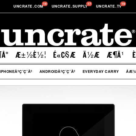
19
17
19
UNCRATE
.
COM
UNCRATE
.
SUPPLY
UNCRATE
.
TV
Å°
Æ±½È½¦
É«Ç§Æ
Ä½Æ
Æ¶Ä¹
È
IPHONEÅºÇ¨Ç¨Åº
ANDROIDÅºÇ¨Ç¨Åº
EVERYDAY CARRY
Å­Æ