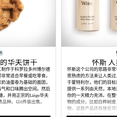
处
植物的华夫饼干
怀斯 
工制作于科罗拉多州博尔德
怀斯这个公司的思路非常
都非常适合早餐或吃零食。
思熟虑的方法来让人类过
以奶油蛋卷为基础的面团，
于蒙特利尔，他们的目标
香气和口味腾出空间。然后
提供一系列由天然，本地
，并用正宗的Liège华夫
你的一天精力充沛。在整
质品种。以6件装出售。
物的成分，比如白桦树皮
物。这款产品还存放在可
中，并且，他们的
洗发水