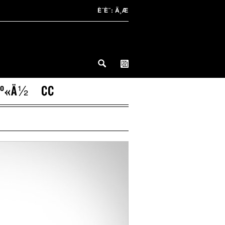
È¯­È¨:
Ä¸­Æ
º«Ä½
Ç­Ç­
¾