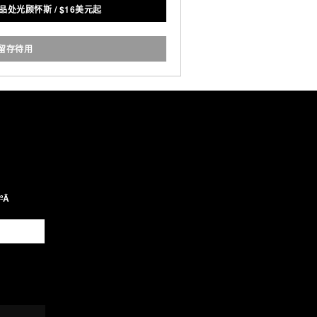
给品处光顾怀斯
/
$
16美元起
而让自然坏境的丢弃物进一步减
少。
留存待用
Ã