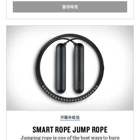
留存待用
开箱补给处
SMART ROPE JUMP ROPE
Jumping rope is one of the best ways to burn