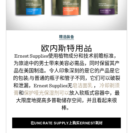
精选装备
欧内斯特用品
Ernest Supplies使用植物成分和技术前瞻标准，
为旅途中的男士带来美容必需品，同时保留其产
品在美国制造。令人印象深刻的是它的产品是它
的包装;与普通的瓶子和管子不同，它们可以破裂
和泄漏，Ernest Supplies无
皂洁面乳
，
冷却剃须
膏
和
保护哑光保湿剂可以
放入软瓶式容器中，最
大限度地提高多普勒储存空间，并且看起来很
棒。
在UNCRATE SUPPLY上购买ERNEST耗材