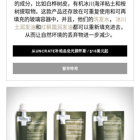
的成分，比如白桦树皮，有机冰川海洋粘土和桉
树提取物。这款产品还存放在可重复使用和可再
填充的玻璃容器中，并且，他们的
洗发水
，
冰川
土润发油
和
红枫霜润发油
都可以重新填充进去，
从而让自然坏境的丢弃物进一步减少。
从UNCRATE补给品处光顾怀斯
/
$
16美元起
留存待用