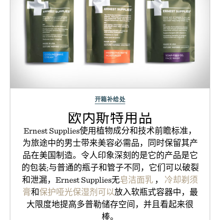
开箱补给处
欧内斯特用品
Ernest Supplies使用植物成分和技术前瞻标准，
为旅途中的男士带来美容必需品，同时保留其产
品在美国制造。令人印象深刻的是它的产品是它
的包装;与普通的瓶子和管子不同，它们可以破裂
和泄漏，Ernest Supplies无
皂洁面乳
，
冷却剃须
膏
和
保护哑光保湿剂可以
放入软瓶式容器中，最
大限度地提高多普勒储存空间，并且看起来很
棒。