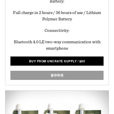
Battery:
Full charge in 2 hours / 36 hours of use / Lithium
Polymer Battery
Connectivity:
Bluetooth 4.0 LE two-way communication with
smartphone
BUY FROM UNCRATE SUPPLY
/
$
80
留存待用