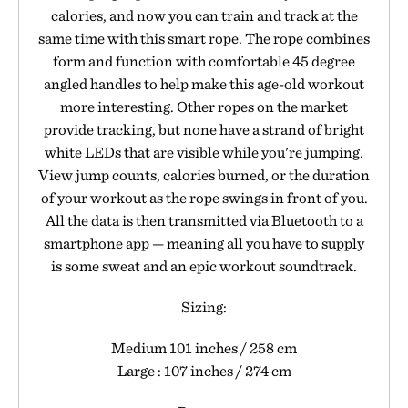
calories, and now you can train and track at the
same time with this smart rope. The rope combines
form and function with comfortable 45 degree
angled handles to help make this age-old workout
more interesting. Other ropes on the market
provide tracking, but none have a strand of bright
white LEDs that are visible while you're jumping.
View jump counts, calories burned, or the duration
of your workout as the rope swings in front of you.
All the data is then transmitted via Bluetooth to a
smartphone app — meaning all you have to supply
is some sweat and an epic workout soundtrack.
Sizing:
Medium 101 inches / 258 cm
Large : 107 inches / 274 cm