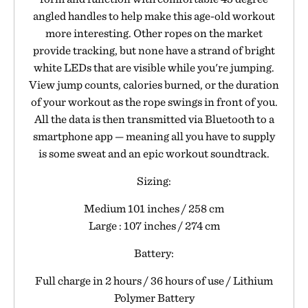
angled handles to help make this age-old workout
more interesting. Other ropes on the market
provide tracking, but none have a strand of bright
white LEDs that are visible while you're jumping.
View jump counts, calories burned, or the duration
of your workout as the rope swings in front of you.
All the data is then transmitted via Bluetooth to a
smartphone app — meaning all you have to supply
is some sweat and an epic workout soundtrack.
Sizing:
Medium 101 inches / 258 cm
Large : 107 inches / 274 cm
Battery:
Full charge in 2 hours / 36 hours of use / Lithium
Polymer Battery