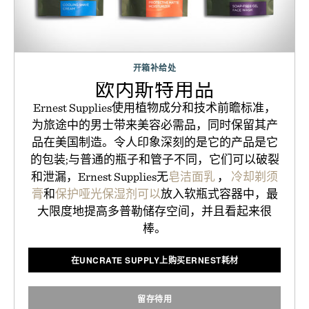
开箱补给处
欧内斯特用品
Ernest Supplies使用植物成分和技术前瞻标准，
为旅途中的男士带来美容必需品，同时保留其产
品在美国制造。令人印象深刻的是它的产品是它
的包装;与普通的瓶子和管子不同，它们可以破裂
和泄漏，Ernest Supplies无
皂洁面乳
，
冷却剃须
膏
和
保护哑光保湿剂可以
放入软瓶式容器中，最
大限度地提高多普勒储存空间，并且看起来很
棒。
在UNCRATE SUPPLY上购买ERNEST耗材
留存待用