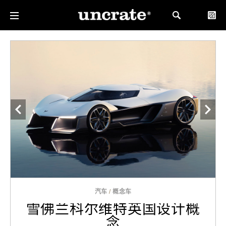
汽车
/
概念车
雪佛兰科尔维特英国设计概
念