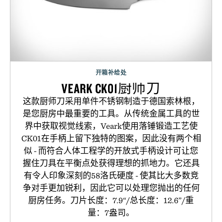
开箱补给处
VEARK CK01厨师刀
这款厨师刀采用单件不锈钢制造于德国索林根，
是您厨房中最重要的工具。从传统金属工具的世
界中获取视觉线索，Veark使用落锤锻造工艺使
CK01在手柄上留下独特的图案，因此没有两个相
似 - 而符合人体工程学的开放式手柄设计可让您
握住刀具在平衡点处获得理想的抓地力。它还具
有令人印象深刻的58洛氏硬度 - 使其比大多数竞
争对手更加锐利，因此它可以处理您抛出的任何
厨房任务。刀片长度：7.9“/总长度：12.6”/重
量：7盎司。