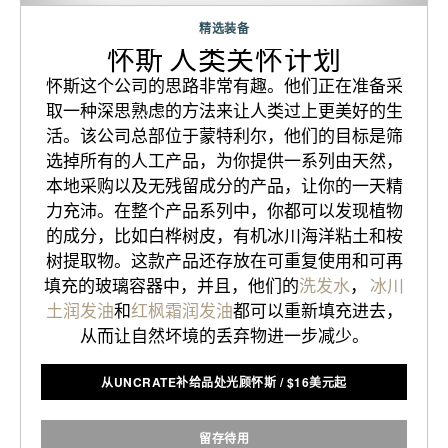
精选装备
怀斯 人类关怀计划
怀斯这个公司的思路非常有趣。他们正在准备采
取一种深思熟虑的方法来让人类过上更美好的生
活。该公司总部位于蒙特利尔，他们的目标是筛
选掉所有的人工产品，为你提供一系列由天然，
本地采购以及无残留成分的产品，让你的一天精
力充沛。在整个产品系列中，你都可以发现植物
的成分，比如白桦树皮，有机冰川海洋粘土和桉
树提取物。这款产品还存放在可重复使用和可再
填充的玻璃容器中，并且，他们的
洗发水
，
冰川
土润发油
和
红枫霜润发油
都可以重新填充进去，
从而让自然坏境的丢弃物进一步减少。
从UNCRATE补给品处光顾怀斯
/
$
16美元起
留存待用