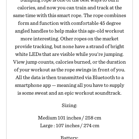
calories, and now you can train and track at the
same time with this smart rope. The rope combines
form and function with comfortable 45 degree
angled handles to help make this age-old workout
more interesting. Other ropes on the market
provide tracking, but none have a strand of bright
white LEDs that are visible while you're jumping.
View jump counts, calories burned, or the duration
of your workout as the rope swings in front of you.
All the data is then transmitted via Bluetooth to a
smartphone app — meaning all you have to supply
is some sweat and an epic workout soundtrack.
Sizing:
Medium 101 inches / 258 cm
Large : 107 inches / 274 cm
Battery: