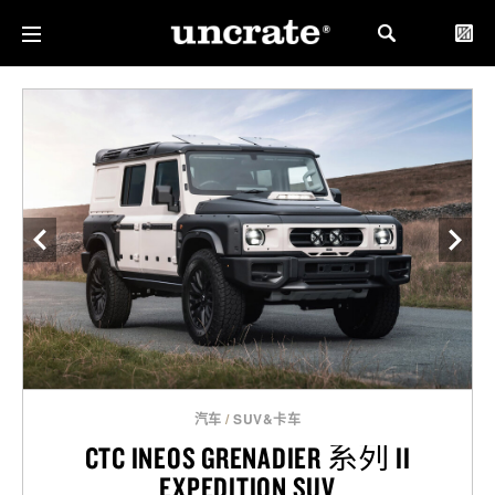
汽车
/
SUV&卡车
CTC INEOS GRENADIER 系列 II
EXPEDITION SUV