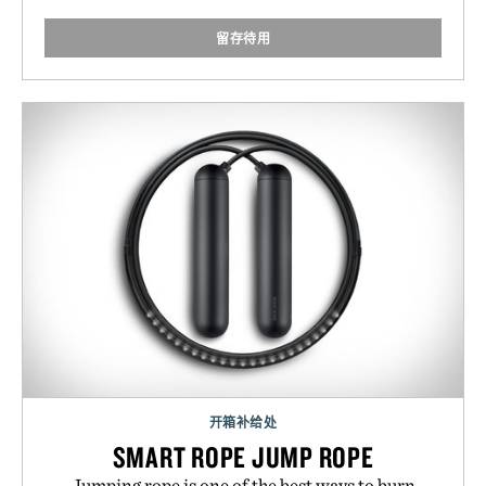
留存待用
开箱补给处
SMART ROPE JUMP ROPE
Jumping rope is one of the best ways to burn