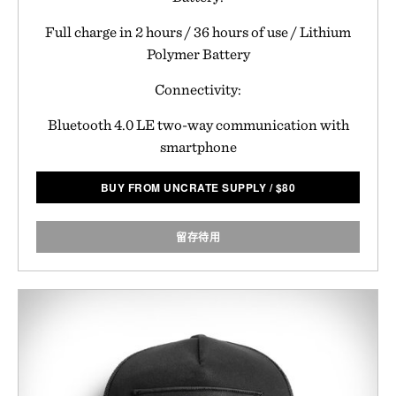
Full charge in 2 hours / 36 hours of use / Lithium
Polymer Battery
Connectivity:
Bluetooth 4.0 LE two-way communication with
smartphone
BUY FROM UNCRATE SUPPLY
/
$
80
留存待用