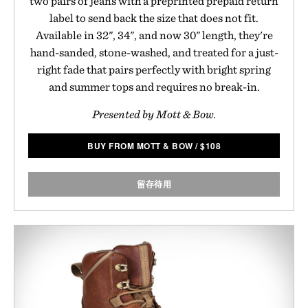
two pairs of jeans with a preprinted prepaid return
label to send back the size that does not fit.
Available in 32", 34", and now 30" length, they're
hand-sanded, stone-washed, and treated for a just-
right fade that pairs perfectly with bright spring
and summer tops and requires no break-in.
Presented by Mott & Bow.
BUY FROM MOTT & BOW
/
$
108
留存待用