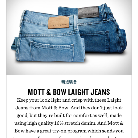
精选装备
MOTT & BOW LAIGHT JEANS
Keep your look light and crisp with these Laight
Jeans from Mott & Bow. And they don't just look
good, but they're built for comfort as well, made
using high quality 16% stretch denim. And Mott &
Bow have a great try-on program which sends you