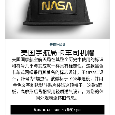
开箱补给处
美国宇航局卡车司机帽
美国国家航空航天局在其整个历史中使用的标识
和符号几乎与其成就一样具有标志性。这款黑色
卡车式网帽采用其着名的标志设计，于1975年设
计，绰号为“蠕虫”。该徽标于1992年退役，并用
金色文字刺绣熨斗贴片装饰这顶帽子。这款5面
板，高廓形后背帽采用轻质透气设计，为您的休
闲外观增添怀旧气息。
从UNCRATE SUPPLY购买
/
$
20