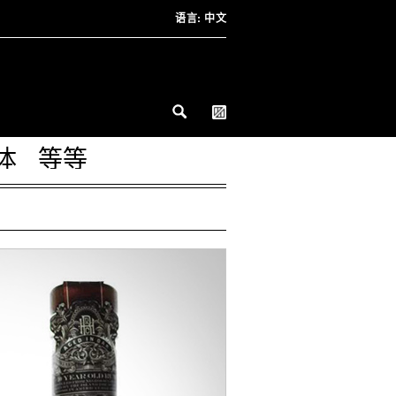
语言:
中文
体
等等