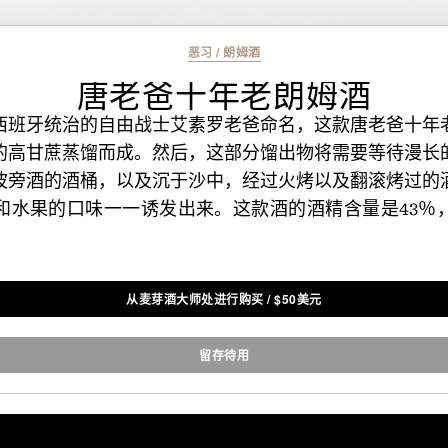
恶习
/
朗姆酒
唐老爸十年老朗姆酒
西班牙统治的自由战士艾素罗老爸命名，这款唐老爸十年
的高甘蔗蒸馏而成。然后，这部分馏出物将需要等待漫长
波旁酒的酒桶，以及沉于沙中，经过火烤以及翻滚烤过的
和水果的口味一一诱发出来。这款酒的酒精含量是43％
从麦芽酒大师处进行购买
/
$
50美元
留存待用