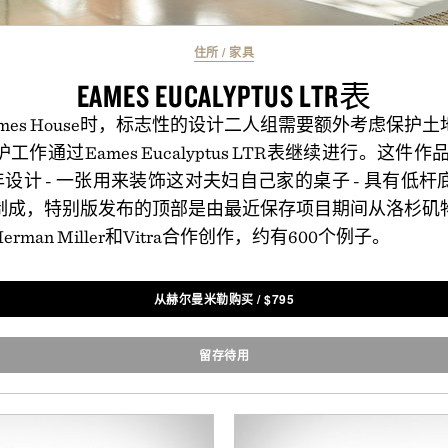
住所
/
家具
EAMES EUCALYPTUS LTR表
Eames House时，标志性的设计二人组需要额外考虑保护
通过Eames Eucalyptus LTR表继续进行。这件作品
50年设计 - 一张用来装饰这对夫妇自己家的桌子 - 具有低
制成，特别版发布的顶部是由最近保存项目期间从洛杉矶
man Miller和Vitra合作创作，约有600个例子。
从赫尔曼米勒购买
/
$
795
留存待用