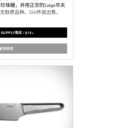
珠糖，并用正宗的Liège华夫
无麸质品种。以6件装出售。
 SUPPLY购买
/
$
14+
留存待用