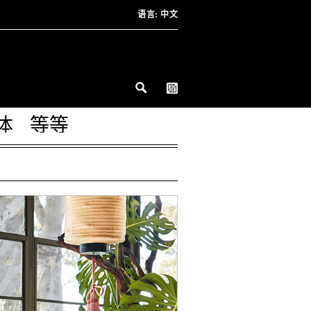
语言:
中文
体
等等