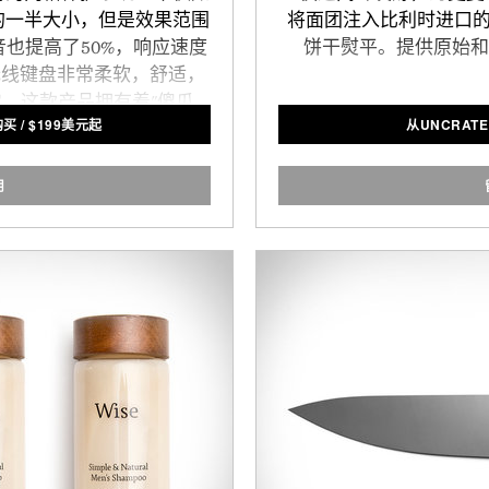
的一半大小，但是效果范围
将面团注入比利时进口的珍
也提高了50%，响应速度
饼干熨平。提供原始和
无线键盘非常柔软，舒适，
。这款产品拥有着"傻瓜
购买
/
$
199美元起
从UNCRATE
分钟就可以装好，并且无需
协助。最关键的是，它的价
SimpliSafe成为全美
用
司的关键因素之一。
fe出品。