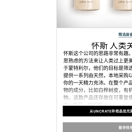
精选装
怀斯 人类
怀斯这个公司的思路非常有趣
思熟虑的方法来让人类过上更
于蒙特利尔，他们的目标是筛
提供一系列由天然，本地采购
你的一天精力充沛。在整个产
物的成分，比如白桦树皮，有
物。这款产品还存放在可重复
中，并且，他们的
洗发水
，
冰
从UNCRATE补给品处光
都可以重新填充进去，从而让
少。
留存待