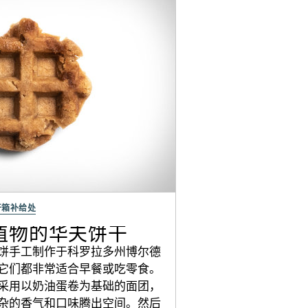
开箱补给处
基于植物的华夫饼干
饼手工制作于科罗拉多州博尔德
它们都非常适合早餐或吃零食。
采用以奶油蛋卷为基础的面团，
杂的香气和口味腾出空间。然后