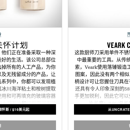
备
关怀计划
VEARK
。他们正在准备采取一种深
这款厨师刀采用单件不锈
美好的生活。该公司总部位
中最重要的工具。从传
选掉所有的人工产品，为你
索，Veark使用落锤锻造
以及无残留成分的产品，让
图案，因此没有两个相似 
品系列中，你都可以发现植
柄设计可让您握住刀具在
机冰川海洋粘土和桉树提取
还具有令人印象深刻的58
使用和可再填充的玻璃容器
手更加锐利，因此它可以
川土润发油
和
红枫霜润发油
片长度：7.9“/总长
顾怀斯
/
$
16美元起
从UNCRATE
自然坏境的丢弃物进一步减
用