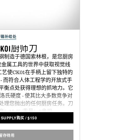
开箱补给处
 CK01厨师刀
钢制造于德国索林根，是您厨房
统金属工具的世界中获取视觉线
工艺使CK01在手柄上留下独特的
- 而符合人体工程学的开放式手
平衡点处获得理想的抓地力。它
洛氏硬度 - 使其比大多数竞争对
处理您抛出的任何厨房任务。刀
度：12.6”/重量：7盎司。
 SUPPLY购买
/
$
150
留存待用