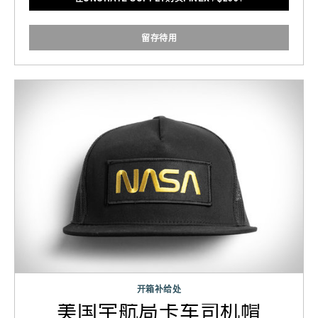
留存待用
开箱补给处
美国宇航局卡车司机帽