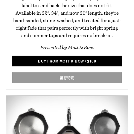
label to send back the size that does not fit.
Available in 32", 34", and now 30" length, they're
hand-sanded, stone-washed, and treated for a just-
right fade that pairs perfectly with bright spring
and summer tops and requires no break-in.
Presented by Mott & Bow.
BUY FROM MOTT & BOW
/
$
108
留存待用