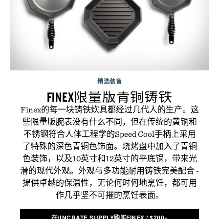
精选装备
FINEX限量版青铜铸铁
Finex的每一块铸铁炊具都经过几代人的生产。这
些限量版腕表没有什么不同，但在传统的黄铜和
不锈钢符合人体工程学的Speed Cool手柄上采用
了特殊的深色青铜色饰面。烧烤盘中加入了青铜
色装饰，以及10英寸和12英寸的平底锅，带来光
滑的现代外观。外观与多功能耐用铸铁完美配合 -
提供卓越的保温性，无论何时何地烹饪，都可用
作几乎坚不可摧的烹饪表面。
在UNCRATE SUPPLY购买FINEX
/
$
200+