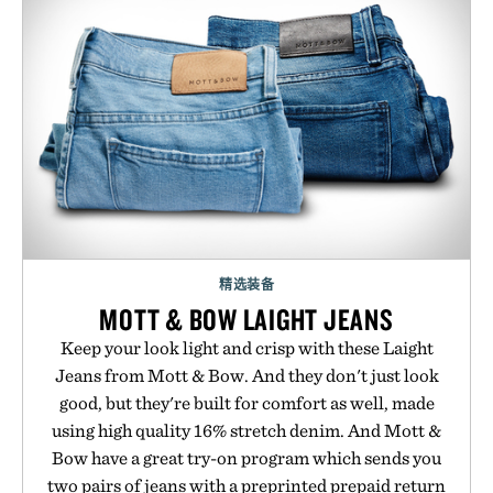
精选装备
MOTT & BOW LAIGHT JEANS
Keep your look light and crisp with these Laight
Jeans from Mott & Bow. And they don't just look
good, but they're built for comfort as well, made
using high quality 16% stretch denim. And Mott &
Bow have a great try-on program which sends you
two pairs of jeans with a preprinted prepaid return