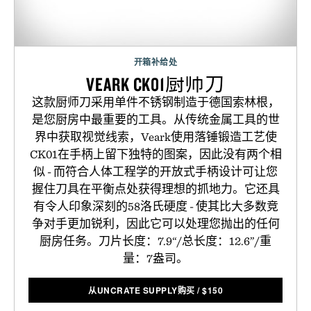
开箱补给处
VEARK CK01厨师刀
这款厨师刀采用单件不锈钢制造于德国索林根，
是您厨房中最重要的工具。从传统金属工具的世
界中获取视觉线索，Veark使用落锤锻造工艺使
CK01在手柄上留下独特的图案，因此没有两个相
似 - 而符合人体工程学的开放式手柄设计可让您
握住刀具在平衡点处获得理想的抓地力。它还具
有令人印象深刻的58洛氏硬度 - 使其比大多数竞
争对手更加锐利，因此它可以处理您抛出的任何
厨房任务。刀片长度：7.9“/总长度：12.6”/重
量：7盎司。
从UNCRATE SUPPLY购买
/
$
150