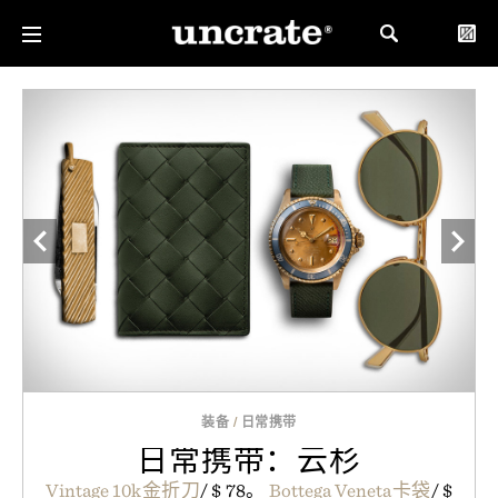
装备
/
日常携带
日常携带：云杉
Vintage 10k金折刀
/ $ 78。
Bottega Veneta卡袋
/ $