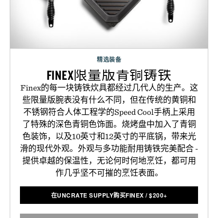
精选装备
FINEX限量版青铜铸铁
Finex的每一块铸铁炊具都经过几代人的生产。这
些限量版腕表没有什么不同，但在传统的黄铜和
不锈钢符合人体工程学的Speed Cool手柄上采用
了特殊的深色青铜色饰面。烧烤盘中加入了青铜
色装饰，以及10英寸和12英寸的平底锅，带来光
滑的现代外观。外观与多功能耐用铸铁完美配合 -
提供卓越的保温性，无论何时何地烹饪，都可用
作几乎坚不可摧的烹饪表面。
在UNCRATE SUPPLY购买FINEX
/
$
200+