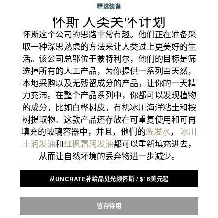
精选装备
怀斯 人类关怀计划
怀斯这个公司的思路非常有趣。他们正在准备采
取一种深思熟虑的方法来让人类过上更美好的生
活。该公司总部位于蒙特利尔，他们的目标是筛
选掉所有的人工产品，为你提供一系列由天然，
本地采购以及无残留成分的产品，让你的一天精
力充沛。在整个产品系列中，你都可以发现植物
的成分，比如白桦树皮，有机冰川海洋粘土和桉
树提取物。这款产品还存放在可重复使用和可再
填充的玻璃容器中，并且，他们的
洗发水
，
冰川
土润发油
和
红枫霜润发油
都可以重新填充进去，
从而让自然坏境的丢弃物进一步减少。
从UNCRATE补给品处光顾怀斯
/
$
16美元起
留存待用