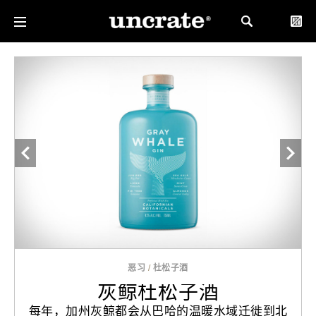
恶习
/
杜松子酒
灰鲸杜松子酒
每年，加州灰鲸都会从巴哈的温暖水域迁徙到北