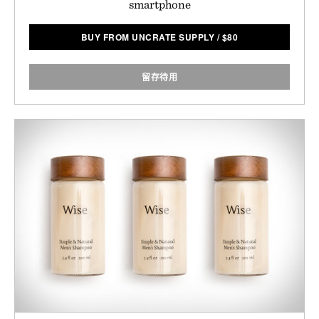
smartphone
BUY FROM UNCRATE SUPPLY
/
$
80
留存待用