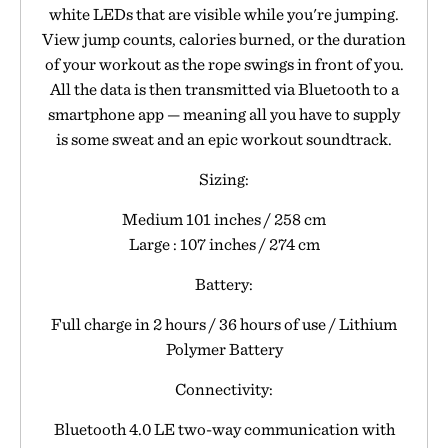
white LEDs that are visible while you're jumping.
View jump counts, calories burned, or the duration
of your workout as the rope swings in front of you.
All the data is then transmitted via Bluetooth to a
smartphone app — meaning all you have to supply
is some sweat and an epic workout soundtrack.
Sizing:
Medium 101 inches / 258 cm
Large : 107 inches / 274 cm
Battery:
Full charge in 2 hours / 36 hours of use / Lithium
Polymer Battery
Connectivity:
Bluetooth 4.0 LE two-way communication with