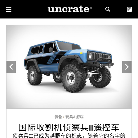
装备
/
玩具&游戏
国际收割机侦察兵II遥控车
侦察兵II已成为越野车的标志，随着它的名字的