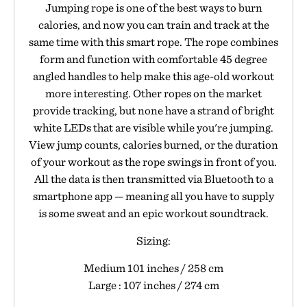
Jumping rope is one of the best ways to burn
calories, and now you can train and track at the
same time with this smart rope. The rope combines
form and function with comfortable 45 degree
angled handles to help make this age-old workout
more interesting. Other ropes on the market
provide tracking, but none have a strand of bright
white LEDs that are visible while you're jumping.
View jump counts, calories burned, or the duration
of your workout as the rope swings in front of you.
All the data is then transmitted via Bluetooth to a
smartphone app — meaning all you have to supply
is some sweat and an epic workout soundtrack.
Sizing:
Medium 101 inches / 258 cm
Large : 107 inches / 274 cm