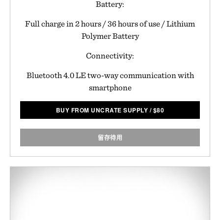
Battery:
Full charge in 2 hours / 36 hours of use / Lithium
Polymer Battery
Connectivity:
Bluetooth 4.0 LE two-way communication with
smartphone
BUY FROM UNCRATE SUPPLY
/
$
80
留存待用