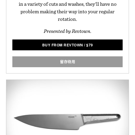
in a variety of cuts and washes, they'll have no
problem making their way into your regular
rotation.
Presented by Revtown.
BUY FROM REVTOWN
/
$
79
留存待用