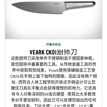
开箱补给处
VEARK CK01厨师刀
这款厨师刀采用单件不锈钢制造于德国索林根，
是您厨房中最重要的工具。从传统金属工具的世
界中获取视觉线索，Veark使用落锤锻造工艺使
CK01在手柄上留下独特的图案，因此没有两个相
似 - 而符合人体工程学的开放式手柄设计可让您
握住刀具在平衡点处获得理想的抓地力。它还具
有令人印象深刻的58洛氏硬度 - 使其比大多数竞
争对手更加锐利，因此它可以处理您抛出的任何
厨房任务。刀片长度：7.9“/总长度：12.6”/重