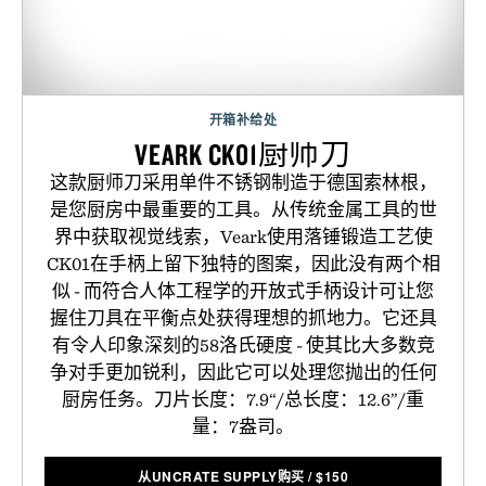
开箱补给处
VEARK CK01厨师刀
这款厨师刀采用单件不锈钢制造于德国索林根，
是您厨房中最重要的工具。从传统金属工具的世
界中获取视觉线索，Veark使用落锤锻造工艺使
CK01在手柄上留下独特的图案，因此没有两个相
似 - 而符合人体工程学的开放式手柄设计可让您
握住刀具在平衡点处获得理想的抓地力。它还具
有令人印象深刻的58洛氏硬度 - 使其比大多数竞
争对手更加锐利，因此它可以处理您抛出的任何
厨房任务。刀片长度：7.9“/总长度：12.6”/重
量：7盎司。
从UNCRATE SUPPLY购买
/
$
150