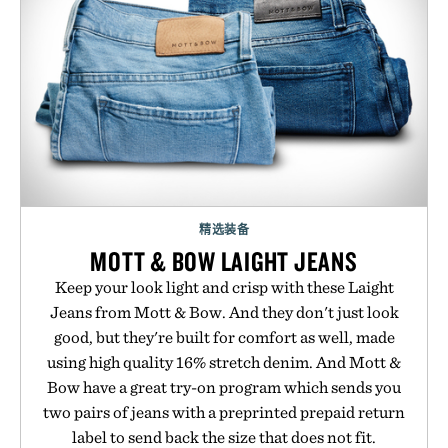
精选装备
MOTT & BOW LAIGHT JEANS
Keep your look light and crisp with these Laight
Jeans from Mott & Bow. And they don't just look
good, but they're built for comfort as well, made
using high quality 16% stretch denim. And Mott &
Bow have a great try-on program which sends you
two pairs of jeans with a preprinted prepaid return
label to send back the size that does not fit.