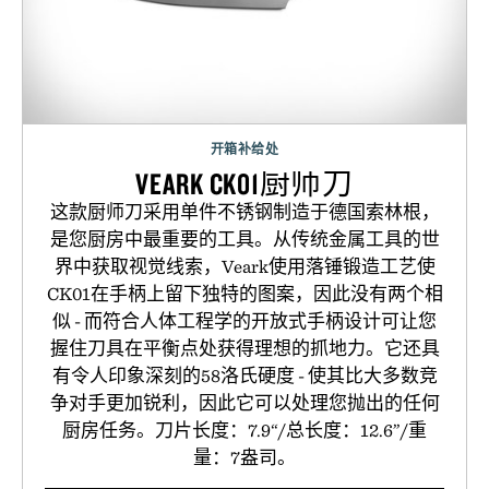
开箱补给处
VEARK CK01厨师刀
这款厨师刀采用单件不锈钢制造于德国索林根，
是您厨房中最重要的工具。从传统金属工具的世
界中获取视觉线索，Veark使用落锤锻造工艺使
CK01在手柄上留下独特的图案，因此没有两个相
似 - 而符合人体工程学的开放式手柄设计可让您
握住刀具在平衡点处获得理想的抓地力。它还具
有令人印象深刻的58洛氏硬度 - 使其比大多数竞
争对手更加锐利，因此它可以处理您抛出的任何
厨房任务。刀片长度：7.9“/总长度：12.6”/重
量：7盎司。