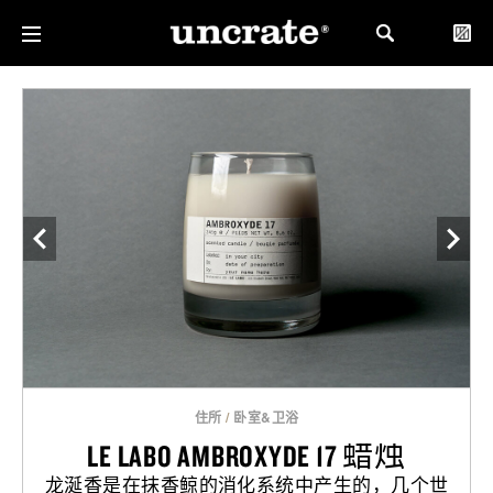
住所
/
卧室&卫浴
LE LABO AMBROXYDE 17 蜡烛
龙涎香是在抹香鲸的消化系统中产生的，几个世