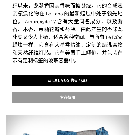
纪以来，龙涎香因其香味而被焚烧。它的合成表
亲氨溴化物在 Le Labo 的最新蜡烛中处于领先地
位。 Ambroxyde 17 含有大量同名成分，以及麝
香、木香、茉莉花瓣和苔藓。由此产生的香味既
朴实又令人上瘾，适合各种空间。与所有 Le Labo
蜡烛一样，它含有大量香精油、定制的蜡混合物
和天然纤维灯芯。它在美国手工倾倒，并包装在
带有定制标签的玻璃容器中。
从 LE LABO 购买
/
$
82
留存待用