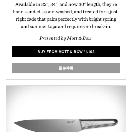
Available in 32", 34", and now 30" length, they're
hand-sanded, stone-washed, and treated for a just-
right fade that pairs perfectly with bright spring
and summer tops and requires no break-in.
Presented by Mott & Bow.
BUY FROM MOTT & BOW
/
$
108
留存待用