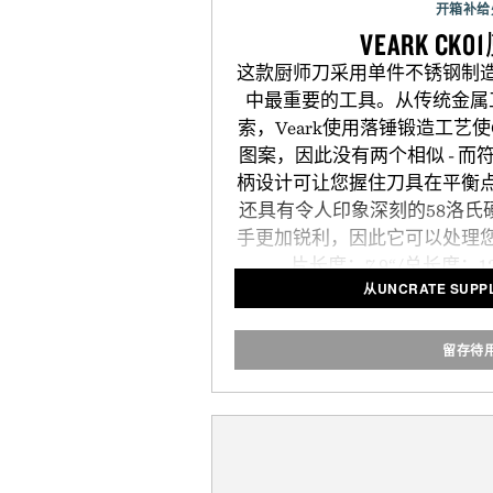
开箱补给
VEARK C
这款厨师刀采用单件不锈钢制
中最重要的工具。从传统金属
索，Veark使用落锤锻造工艺
图案，因此没有两个相似 - 
柄设计可让您握住刀具在平衡
还具有令人印象深刻的58洛氏硬
手更加锐利，因此它可以处理
片长度：7.9“/总长度：1
从UNCRATE SUPP
留存待