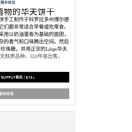
开箱补给处
基于植物的华夫饼干
饼手工制作于科罗拉多州博尔德
它们都非常适合早餐或吃零食。
采用以奶油蛋卷为基础的面团，
杂的香气和口味腾出空间。然后
珠糖，并用正宗的Liège华夫
无麸质品种。以6件装出售。
 SUPPLY购买
/
$
14+
留存待用