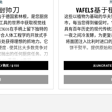
处
K01厨师刀
VAFELS
造于德国索林根，是您厨房
这些以植物为基础的华夫
工具的世界中获取视觉线
市，每当您得到催促时，
使CK01在手柄上留下独特的
具有百年历史的现代传统
而符合人体工程学的开放式手
一夜之间冷发酵，为更复
点处获得理想的抓地力。它
将面团注入比利时进口的珍
度 - 使其比大多数竞争对
饼干熨平。提供原始和
您抛出的任何厨房任务。刀
2.6”/重量：7盎司。
LY购买
/
$
150
从UNCRATE
用