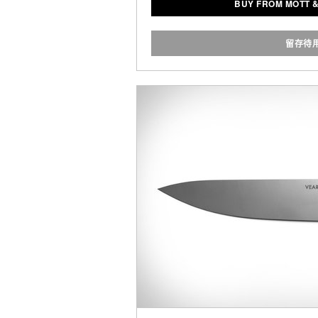
BUY FROM MOTT 
with bright spring and summer t
in.
留存待
Presented by M