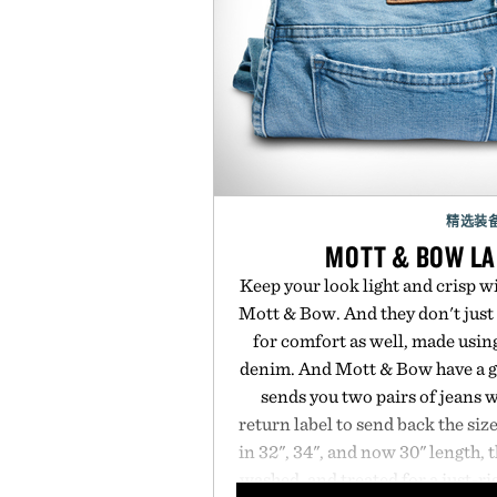
精选装
MOTT & BOW LA
Keep your look light and crisp w
Mott & Bow. And they don't just 
for comfort as well, made usin
denim. And Mott & Bow have a g
sends you two pairs of jeans 
return label to send back the size
in 32", 34", and now 30" length,
washed, and treated for a just-rig