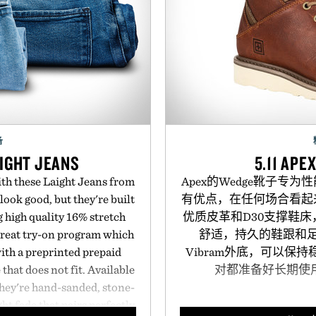
备
IGHT JEANS
5.11 APE
ith these Laight Jeans from
Apex的Wedge靴子专
look good, but they're built
有优点，在任何场合看起
g high quality 16% stretch
优质皮革和D30支撑鞋
reat try-on program which
舒适，持久的鞋跟和
with a preprinted prepaid
Vibram外底，可以保
 that does not fit. Available
对都准备好长期使
 they're hand-sanded, stone-
ht fade that pairs perfectly