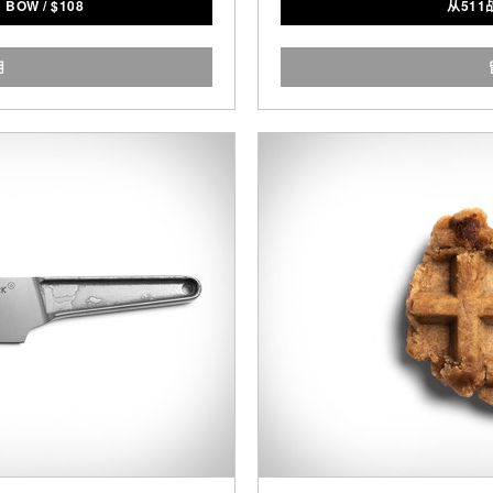
& BOW
/
$
108
从51
ops and requires no break-
用
ott & Bow.