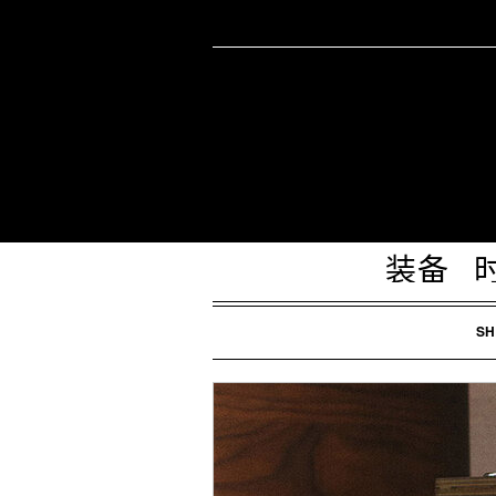
装备
SH