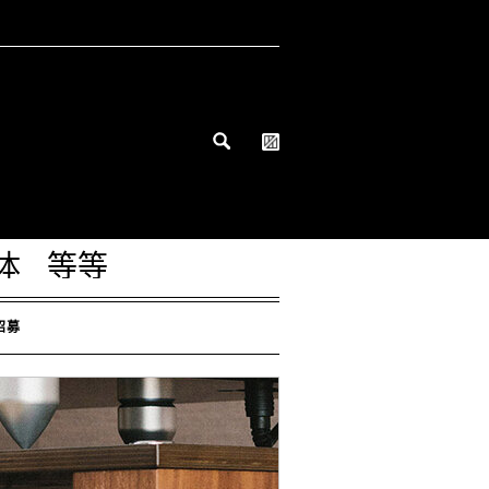
体
等等
招募