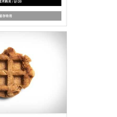
1战术购买
/
$
120
留存待用