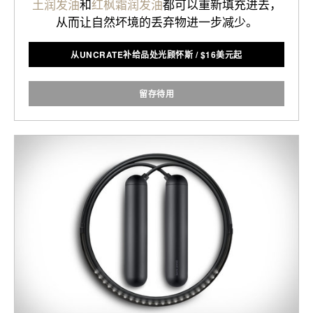
土润发油
和
红枫霜润发油
都可以重新填充进去，
从而让自然坏境的丢弃物进一步减少。
从UNCRATE补给品处光顾怀斯
/
$
16美元起
留存待用