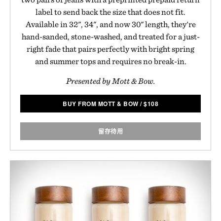
label to send back the size that does not fit.
Available in 32", 34", and now 30" length, they're
hand-sanded, stone-washed, and treated for a just-
right fade that pairs perfectly with bright spring
and summer tops and requires no break-in.
Presented by Mott & Bow.
BUY FROM MOTT & BOW
/
$
108
留存待用