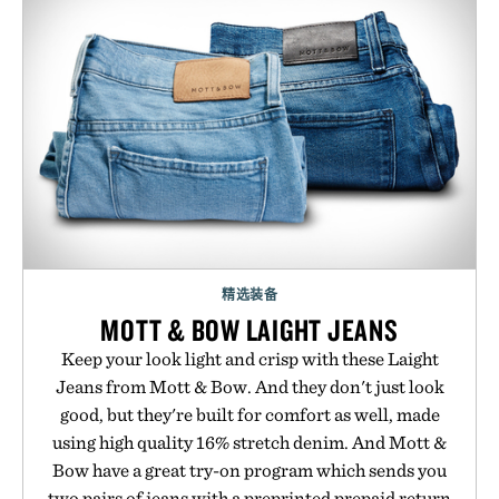
精选装备
MOTT & BOW LAIGHT JEANS
Keep your look light and crisp with these Laight
Jeans from Mott & Bow. And they don't just look
good, but they're built for comfort as well, made
using high quality 16% stretch denim. And Mott &
Bow have a great try-on program which sends you
two pairs of jeans with a preprinted prepaid return