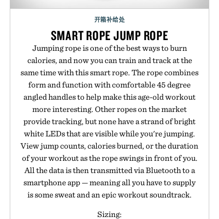
开箱补给处
SMART ROPE JUMP ROPE
Jumping rope is one of the best ways to burn
calories, and now you can train and track at the
same time with this smart rope. The rope combines
form and function with comfortable 45 degree
angled handles to help make this age-old workout
more interesting. Other ropes on the market
provide tracking, but none have a strand of bright
white LEDs that are visible while you're jumping.
View jump counts, calories burned, or the duration
of your workout as the rope swings in front of you.
All the data is then transmitted via Bluetooth to a
smartphone app — meaning all you have to supply
is some sweat and an epic workout soundtrack.
Sizing: