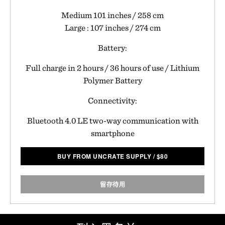
Medium 101 inches / 258 cm
Large : 107 inches / 274 cm
Battery:
Full charge in 2 hours / 36 hours of use / Lithium
Polymer Battery
Connectivity:
Bluetooth 4.0 LE two-way communication with
smartphone
BUY FROM UNCRATE SUPPLY
/
$
80
留存待用