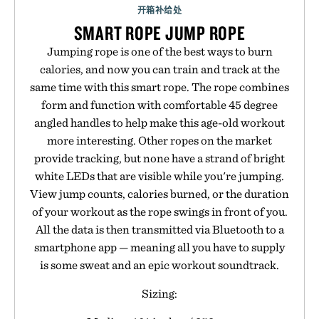
开箱补给处
SMART ROPE JUMP ROPE
Jumping rope is one of the best ways to burn
calories, and now you can train and track at the
same time with this smart rope. The rope combines
form and function with comfortable 45 degree
angled handles to help make this age-old workout
more interesting. Other ropes on the market
provide tracking, but none have a strand of bright
white LEDs that are visible while you're jumping.
View jump counts, calories burned, or the duration
of your workout as the rope swings in front of you.
All the data is then transmitted via Bluetooth to a
smartphone app — meaning all you have to supply
is some sweat and an epic workout soundtrack.
Sizing: