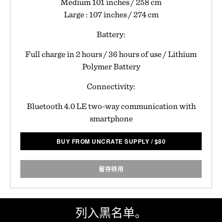
Medium 101 inches / 258 cm
Large : 107 inches / 274 cm
Battery:
Full charge in 2 hours / 36 hours of use / Lithium
Polymer Battery
Connectivity:
Bluetooth 4.0 LE two-way communication with
smartphone
BUY FROM UNCRATE SUPPLY
/
$
80
留存待用
列入黑名单。