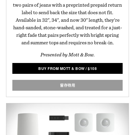
two pairs of jeans with a preprinted prepaid return
label to send back the size that does not fit.
Available in 32", 34", and now 30" length, they're
hand-sanded, stone-washed, and treated for a just-
right fade that pairs perfectly with bright spring
and summer tops and requires no break-in.
Presented by Mott & Bow.
BUY FROM MOTT & BOW
/
$
108
留存待用