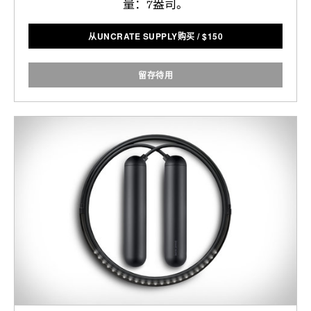
量：7盎司。
从UNCRATE SUPPLY购买
/
$
150
留存待用