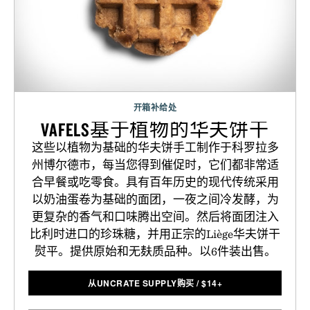
开箱补给处
VAFELS基于植物的华夫饼干
这些以植物为基础的华夫饼手工制作于科罗拉多
州博尔德市，每当您得到催促时，它们都非常适
合早餐或吃零食。具有百年历史的现代传统采用
以奶油蛋卷为基础的面团，一夜之间冷发酵，为
更复杂的香气和口味腾出空间。然后将面团注入
比利时进口的珍珠糖，并用正宗的Liège华夫饼干
熨平。提供原始和无麸质品种。以6件装出售。
从UNCRATE SUPPLY购买
/
$
14+