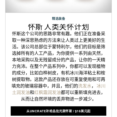
精选装备
怀斯 人类关怀计划
怀斯这个公司的思路非常有趣。他们正在准备采
取一种深思熟虑的方法来让人类过上更美好的生
活。该公司总部位于蒙特利尔，他们的目标是筛
选掉所有的人工产品，为你提供一系列由天然，
本地采购以及无残留成分的产品，让你的一天精
力充沛。在整个产品系列中，你都可以发现植物
的成分，比如白桦树皮，有机冰川海洋粘土和桉
树提取物。这款产品还存放在可重复使用和可再
填充的玻璃容器中，并且，他们的
洗发水
，
冰川
土润发油
和
红枫霜润发油
都可以重新填充进去，
从而让自然坏境的丢弃物进一步减少。
从UNCRATE补给品处光顾怀斯
/
$
16美元起