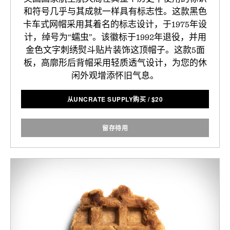
和符号几乎与其成就一样具有标志性。这款黑色
卡车式网帽采用其着名的标志设计，于1975年设
计，绰号为“蠕虫”。该徽标于1992年退役，并用
金色文字刺绣熨斗贴片装饰这顶帽子。这款5面
板，高廓形后背帽采用轻质透气设计，为您的休
闲外观增添怀旧气息。
从UNCRATE SUPPLY购买
/
$
20
留存待用