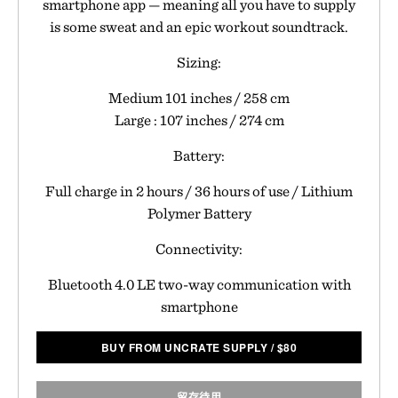
smartphone app — meaning all you have to supply
is some sweat and an epic workout soundtrack.
Sizing:
Medium 101 inches / 258 cm
Large : 107 inches / 274 cm
Battery:
Full charge in 2 hours / 36 hours of use / Lithium
Polymer Battery
Connectivity:
Bluetooth 4.0 LE two-way communication with
smartphone
BUY FROM UNCRATE SUPPLY
/
$
80
留存待用