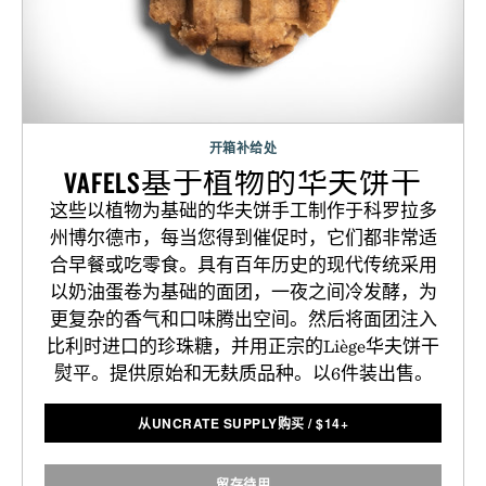
开箱补给处
VAFELS基于植物的华夫饼干
这些以植物为基础的华夫饼手工制作于科罗拉多
州博尔德市，每当您得到催促时，它们都非常适
合早餐或吃零食。具有百年历史的现代传统采用
以奶油蛋卷为基础的面团，一夜之间冷发酵，为
更复杂的香气和口味腾出空间。然后将面团注入
比利时进口的珍珠糖，并用正宗的Liège华夫饼干
熨平。提供原始和无麸质品种。以6件装出售。
从UNCRATE SUPPLY购买
/
$
14+
留存待用