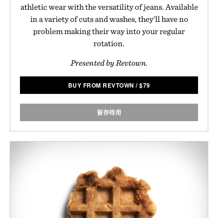
athletic wear with the versatility of jeans. Available
in a variety of cuts and washes, they'll have no
problem making their way into your regular
rotation.
Presented by Revtown.
BUY FROM REVTOWN
/
$
79
留存待用