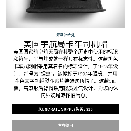
开箱补给处
美国宇航局卡车司机帽
美国国家航空航天局在其整个历史中使用的标识
和符号几乎与其成就一样具有标志性。这款黑色
卡车式网帽采用其着名的标志设计，于1975年设
计，绰号为“蠕虫”。该徽标于1992年退役，并用
金色文字刺绣熨斗贴片装饰这顶帽子。这款5面
板，高廓形后背帽采用轻质透气设计，为您的休
闲外观增添怀旧气息。
从UNCRATE SUPPLY购买
/
$
20
留存待用