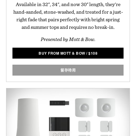
Available in 32", 34", and now 30" length, they're
hand-sanded, stone-washed, and treated for a just-
right fade that pairs perfectly with bright spring
and summer tops and requires no break-in.
Presented by Mott & Bow.
BUY FROM MOTT & BOW
/
$
108
留存待用