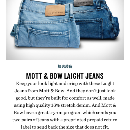
精选装备
MOTT & BOW LAIGHT JEANS
Keep your look light and crisp with these Laight
Jeans from Mott & Bow. And they don't just look
good, but they're built for comfort as well, made
using high quality 16% stretch denim. And Mott &
Bow have a great try-on program which sends you
two pairs of jeans with a preprinted prepaid return
label to send back the size that does not fit.