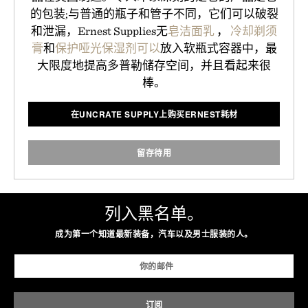
的包装;与普通的瓶子和管子不同，它们可以破裂
和泄漏，Ernest Supplies无
皂洁面乳
，
冷却剃须
膏
和
保护哑光保湿剂可以
放入软瓶式容器中，最
大限度地提高多普勒储存空间，并且看起来很
棒。
在UNCRATE SUPPLY上购买ERNEST耗材
留存待用
列入黑名单。
成为第一个知道最新装备，汽车以及男士服装的人。