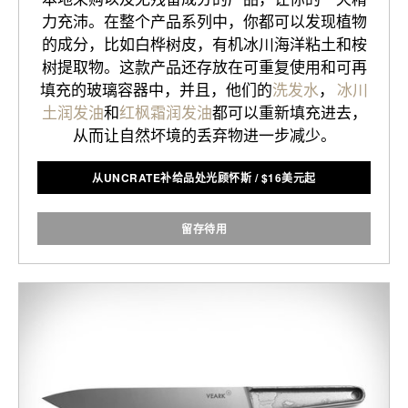
力充沛。在整个产品系列中，你都可以发现植物
的成分，比如白桦树皮，有机冰川海洋粘土和桉
树提取物。这款产品还存放在可重复使用和可再
填充的玻璃容器中，并且，他们的
洗发水
，
冰川
土润发油
和
红枫霜润发油
都可以重新填充进去，
从而让自然坏境的丢弃物进一步减少。
从UNCRATE补给品处光顾怀斯
/
$
16美元起
留存待用