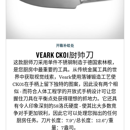
开箱补给处
VEARK CK01厨师刀
这款厨师刀采用单件不锈钢制造于德国索林根，
是您厨房中最重要的工具。从传统金属工具的世
界中获取视觉线索，Veark使用落锤锻造工艺使
CK01在手柄上留下独特的图案，因此没有两个相
似 - 而符合人体工程学的开放式手柄设计可让您
握住刀具在平衡点处获得理想的抓地力。它还具
有令人印象深刻的58洛氏硬度 - 使其比大多数竞
争对手更加锐利，因此它可以处理您抛出的任何
厨房任务。刀片长度：7.9“/总长度：12.6”/重
量：7盎司。