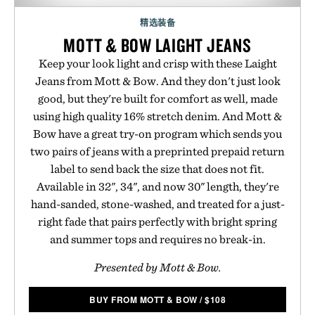
精选装备
MOTT & BOW LAIGHT JEANS
Keep your look light and crisp with these Laight
Jeans from Mott & Bow. And they don't just look
good, but they're built for comfort as well, made
using high quality 16% stretch denim. And Mott &
Bow have a great try-on program which sends you
two pairs of jeans with a preprinted prepaid return
label to send back the size that does not fit.
Available in 32", 34", and now 30" length, they're
hand-sanded, stone-washed, and treated for a just-
right fade that pairs perfectly with bright spring
and summer tops and requires no break-in.
Presented by Mott & Bow.
BUY FROM MOTT & BOW
/
$
108