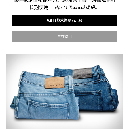
长期使用。
由5.11 Tactical提供。
从511战术购买
/
$
120
留存待用