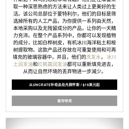
取一种深思熟虑的方法来让人类过上更美好的生
活。该公司总部位于蒙特利尔，他们的目标是筛
选掉所有的人工产品，为你提供一系列由天然，
本地采购以及无残留成分的产品，让你的一天精
力充沛。在整个产品系列中，你都可以发现植物
的成分，比如白桦树皮，有机冰川海洋粘土和桉
树提取物。这款产品还存放在可重复使用和可再
填充的玻璃容器中，并且，他们的
洗发水
，
冰川
土润发油
和
红枫霜润发油
都可以重新填充进去，
从而让自然坏境的丢弃物进一步减少。
从UNCRATE补给品处光顾怀斯
/
$
16美元起
留存待用