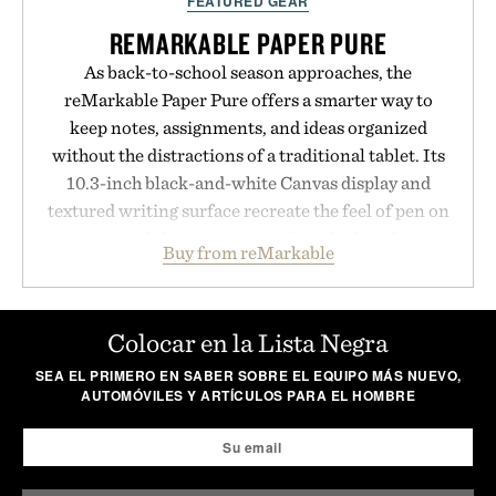
FEATURED GEAR
REMARKABLE PAPER PURE
As back-to-school season approaches, the
reMarkable Paper Pure offers a smarter way to
keep notes, assignments, and ideas organized
without the distractions of a traditional tablet. Its
10.3-inch black-and-white Canvas display and
textured writing surface recreate the feel of pen on
paper, while near-instant digital ink makes
Buy from reMarkable
lectures, study sessions, and brainstorming feel
natural. Lightweight enough to carry between
classes and capable of lasting up to three weeks on
Colocar en la Lista Negra
a charge, it also syncs with Google Drive, OneDrive,
SEA EL PRIMERO EN SABER SOBRE EL EQUIPO MÁS NUEVO,
Dropbox, and popular calendar platforms, with
AUTOMÓVILES Y ARTÍCULOS PARA EL HOMBRE
handwriting search, text conversion, and AI-
powered summaries helping students spend less
time organizing notes and more time learning.