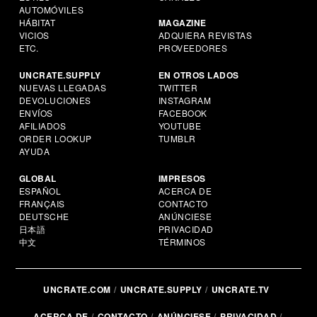
AUTOMÓVILES
HÁBITAT
MAGAZINE
VICIOS
ADQUIERA REVISTAS
ETC.
PROVEEDORES
UNCRATE.SUPPLY
EN OTROS LADOS
NUEVAS LLEGADAS
TWITTER
DEVOLUCIONES
INSTAGRAM
ENVÍOS
FACEBOOK
AFILIADOS
YOUTUBE
ORDER LOOKUP
TUMBLR
AYUDA
GLOBAL
IMPRESOS
ESPAÑOL
ACERCA DE
FRANÇAIS
CONTACTO
DEUTSCHE
ANÚNCIESE
日本語
PRIVACIDAD
中文
TÉRMINOS
UNCRATE.COM
UNCRATE.SUPPLY
UNCRATE.TV
ACERCA DE
CONTACTO
ANÚNCIESE
PRIVACIDAD