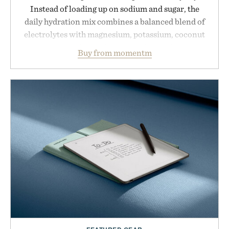
Instead of loading up on sodium and sugar, the
daily hydration mix combines a balanced blend of
electrolytes with magnesium, potassium, coconut
water powder, and functional ingredients
Buy from momentm
including InnoSlim, Curcousin, Tulsi, and green
tea extract to support hydration and metabolic
wellness. With less than one gram of natural sugar,
no caffeine, and no artificial sweeteners, Ignition
is intended to become a daily ritual rather than a
post-workout recovery drink. Grounded in
Ayurvedic principles and modern clinical research,
it offers a more measured approach to staying
hydrated, while a limited-time summer promotion
adds a complimentary orange water bottle with the
purchase of two boxes.
Presented by momentm.