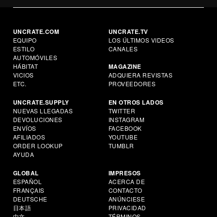
UNCRATE.COM
UNCRATE.TV
EQUIPO
LOS ÚLTIMOS VIDEOS
ESTILO
CANALES
AUTOMÓVILES
HÁBITAT
MAGAZINE
VICIOS
ADQUIERA REVISTAS
ETC.
PROVEEDORES
UNCRATE.SUPPLY
EN OTROS LADOS
NUEVAS LLEGADAS
TWITTER
DEVOLUCIONES
INSTAGRAM
ENVÍOS
FACEBOOK
AFILIADOS
YOUTUBE
ORDER LOOKUP
TUMBLR
AYUDA
GLOBAL
IMPRESOS
ESPAÑOL
ACERCA DE
FRANÇAIS
CONTACTO
DEUTSCHE
ANÚNCIESE
日本語
PRIVACIDAD
中文
TÉRMINOS