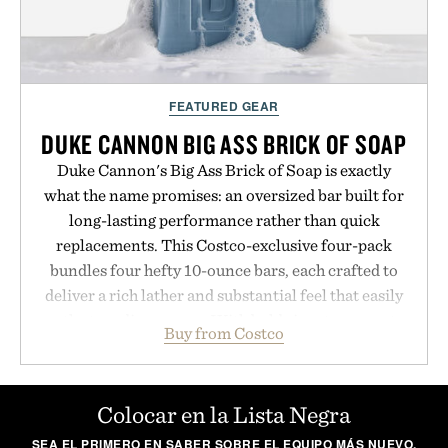
FEATURED GEAR
DUKE CANNON BIG ASS BRICK OF SOAP
Duke Cannon's Big Ass Brick of Soap is exactly
what the name promises: an oversized bar built for
long-lasting performance rather than quick
replacements. This Costco-exclusive four-pack
bundles four hefty 10-ounce bars, each crafted to
deliver a rich lather and substantial feel that easily
outlasts ordinary soap. With bold signature scents
Buy from Costco
and the brand's unmistakably no-nonsense
approach to grooming, it's a practical upgrade that
keeps the shower stocked for months while
Colocar en la Lista Negra
offering exceptional value in a warehouse-sized
SEA EL PRIMERO EN SABER SOBRE EL EQUIPO MÁS NUEVO,
package.