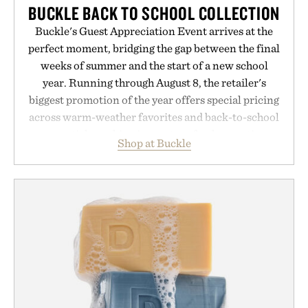
BUCKLE BACK TO SCHOOL COLLECTION
Buckle's Guest Appreciation Event arrives at the
perfect moment, bridging the gap between the final
weeks of summer and the start of a new school
year. Running through August 8, the retailer's
biggest promotion of the year offers special pricing
across warm-weather favorites and back-to-school
essentials, making it easy to refresh an entire
Shop at Buckle
wardrobe in one trip. From perfectly broken-in
denim and breathable seasonal staples to versatile
layering pieces built for cooler days ahead, the
event highlights the styles Buckle is known for
while helping shoppers transition seamlessly from
summer weekends to campus life. It's an ideal
opportunity to stock up on the pieces that will
carry you through the season ahead.
Presented by Buckle.