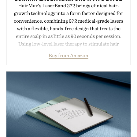
HairMax's LaserBand 272 brings clinical hair-
growth technology into a form factor designed for
convenience, combining 272 medical-grade lasers
with a flexible, hands-free design that treats the
entire scalp in as little as 90 seconds per session.
Using low-level laser therapy to stimulate hair
follicles and promote healthier, denser-looking
Buy from Amazon
hair, the device offers a non-invasive approach for
men and women seeking to address thinning
without adding another complicated step to the
routine. The patented band design parts the hair
automatically to maximize laser delivery, while its
cordless operation keeps the process refreshingly
simple. More than a grooming gadget, the
LaserBand 272 represents a high-tech approach to
hair restoration that prioritizes speed and ease
alongside proven light-based therapy.