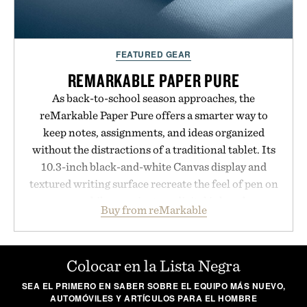
Presented by Hairmax.
FEATURED GEAR
REMARKABLE PAPER PURE
As back-to-school season approaches, the
reMarkable Paper Pure offers a smarter way to
keep notes, assignments, and ideas organized
without the distractions of a traditional tablet. Its
10.3-inch black-and-white Canvas display and
textured writing surface recreate the feel of pen on
paper, while near-instant digital ink makes
Buy from reMarkable
lectures, study sessions, and brainstorming feel
natural. Lightweight enough to carry between
classes and capable of lasting up to three weeks on
Colocar en la Lista Negra
a charge, it also syncs with Google Drive, OneDrive,
SEA EL PRIMERO EN SABER SOBRE EL EQUIPO MÁS NUEVO,
Dropbox, and popular calendar platforms, with
AUTOMÓVILES Y ARTÍCULOS PARA EL HOMBRE
handwriting search, text conversion, and AI-