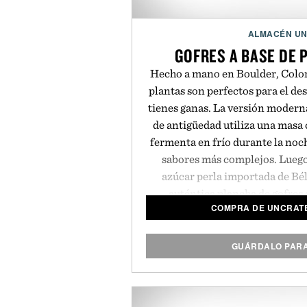
ALMACÉN U
GOFRES A BASE DE 
Hecho a mano en Boulder, Colora
plantas son perfectos para el d
tienes ganas. La versión moderna
de antigüedad utiliza una masa 
fermenta en frío durante la noc
sabores más complejos. Luego
azúcar perla importada de Bél
auténtica plancha de gofres 
COMPRA DE UNCRATE
variedades originales y sin 
paquete d
GUÁRDALO PAR