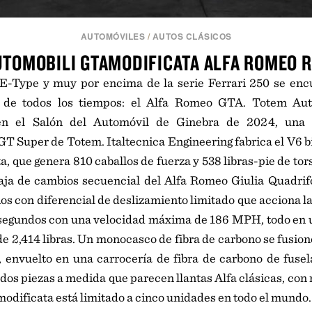
AUTOMÓVILES
/
AUTOS CLÁSICOS
UTOMOBILI GTAMODIFICATA ALFA ROMEO 
 E-Type y muy por encima de la serie Ferrari 250 se enc
 de todos los tiempos: el Alfa Romeo GTA. Totem Auto
n el Salón del Automóvil de Ginebra de 2024, una a
GT Super de Totem. Italtecnica Engineering fabrica el V6 bi
, que genera 810 caballos de fuerza y 538 libras-pie de tors
aja de cambios secuencial del Alfa Romeo Giulia Quadrifo
os con diferencial de deslizamiento limitado que acciona la
 segundos con una velocidad máxima de 186 MPH, todo en u
 2,414 libras. Un monocasco de fibra de carbono se fusion
, envuelto en una carrocería de fibra de carbono de fuse
 dos piezas a medida que parecen llantas Alfa clásicas, con 
odificata está limitado a cinco unidades en todo el mundo.