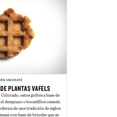
 inches / 258 cm
7 inches / 274 cm
attery:
6 hours of use / Lithium Polymer
Battery
nectivity:
wo-way communication with
artphone
ÉN UNCRATE
 DE PLANTAS VAFELS
Colorado, estos gofres a base de
 el desayuno o bocadillos cuando
oderna de una tradición de siglos
 masa con base de brioche que se