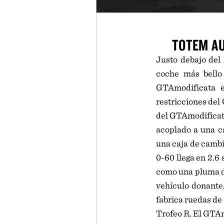
TOTEM A
Justo debajo del
coche más bello
GTAmodificata e
restricciones del 
del GTAmodificata
acoplado a una c
una caja de cambi
0-60 llega en 2.6
como una pluma de
vehículo donante
fabrica ruedas de
Trofeo R. El GTAm