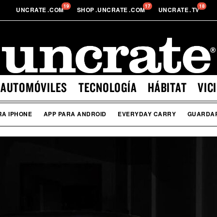
19
17
18
UNCRATE
.
COM
SHOP
.
UNCRATE
.
COM
UNCRATE
.
TV
AUTOMÓVILES
TECNOLOGÍA
HÁBITAT
VIC
RA IPHONE
APP PARA ANDROID
EVERYDAY CARRY
GUARDA