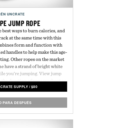
ÉN UNCRATE
PE JUMP ROPE
 best ways to burn calories, and
ack at the same time with this
mbines form and function with
ed handles to help make this age-
ting. Other ropes on the market
e have a strand of bright white
hile you're jumping. View jump
r the duration of your workout as
NCRATE SUPPLY
/
$
80
t of you. All the data is then
h to a smartphone app — meaning
 some sweat and an epic workout
 PARA DESPUÉS
undtrack.
Sizing: