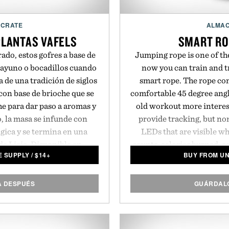
NCRATE
ALMAC
PLANTAS VAFELS
SMART RO
do, estos gofres a base de
Jumping rope is one of the
esayuno o bocadillos cuando
now you can train and tr
 de una tradición de siglos
smart rope. The rope co
con base de brioche que se
comfortable 45 degree angl
he para dar paso a aromas y
old workout more interes
, la masa se infunde con
provide tracking, but non
gica y se termina en una
LEDs that are visible w
de Lieja. Disponible en
counts, calories burned, o
 SUPPLY
/
$
14+
BUY FROM U
gluten. Se vende como un
the rope swings in fron
e 6.
transmitted via Bluetoot
all you have to supply is
A DESPUÉS
GUÁRDALO
so