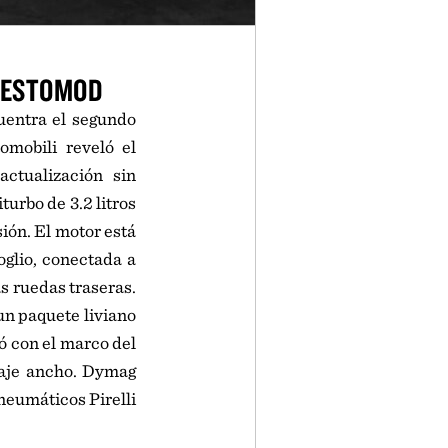
RESTOMOD
uentra el segundo
mobili reveló el
ctualización sin
turbo de 3.2 litros
ión. El motor está
glio, conectada a
s ruedas traseras.
n paquete liviano
ó con el marco del
laje ancho. Dymag
neumáticos Pirelli