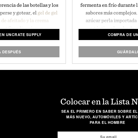
rencia de las botellas y los
fermenta en frío durante l
erse y gotear, el
gel de gel
sabores más complejos. 
de afeitado y la crema
azúcar perla importada 
est Supplies vienen en
auténtica plancha de g
 EN UNCRATE SUPPLY
COMPRA DE U
ve que maximizan el espacio
variedades originales y
se ven muy bien al hacerlo.
paq
A DESPUÉS
GUÁRDALO
Colocar en la Lista 
SEA EL PRIMERO EN SABER SOBRE EL
MÁS NUEVO, AUTOMÓVILES Y ARTÍ
PARA EL HOMBRE