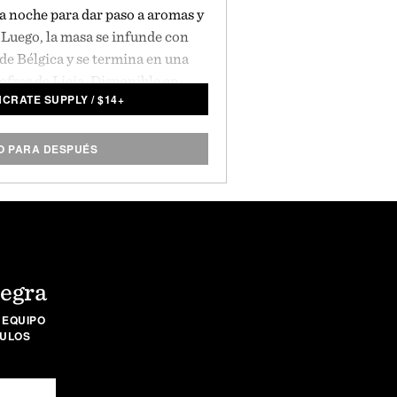
a noche para dar paso a aromas y
Luego, la masa se infunde con
de Bélgica y se termina en una
ofres de Lieja. Disponible en
NCRATE SUPPLY
/
$
14+
 sin gluten. Se vende como un
uete de 6.
 PARA DESPUÉS
Negra
 EQUIPO
CULOS