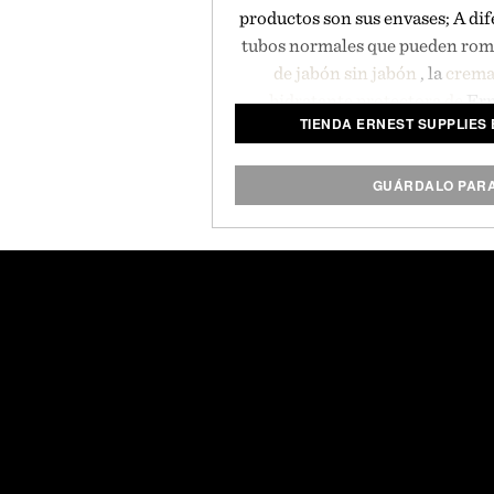
productos son sus envases; A dife
tubos normales que pueden romp
de jabón sin jabón
, la
crema 
hidratante protectora de
Ern
TIENDA ERNEST SUPPLIES
recipientes de estilo matraz sua
de almacenamiento en su dopp y 
GUÁRDALO PAR