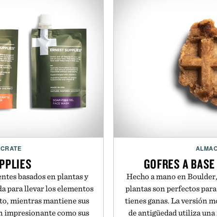
Medium 101
Large : 10
B
Full charge in 2 hours / 3
Con
Bluetooth 4.0 LE t
sm
NCRATE
ALMAC
PPLIES
GOFRES A BASE
entes basados en plantas y
Hecho a mano en Boulder, 
a para llevar los elementos
plantas son perfectos para
to, mientras mantiene sus
tienes ganas. La versión m
n impresionante como sus
de antigüedad utiliza una