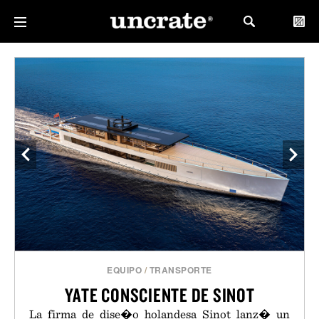
EQUIPO
/
TRANSPORTE
YATE CONSCIENTE DE SINOT
La firma de dise�o holandesa Sinot lanz� un