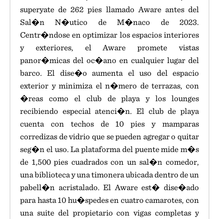
superyate de 262 pies llamado Aware antes del
Sal�n N�utico de M�naco de 2023.
Centr�ndose en optimizar los espacios interiores
y exteriores, el Aware promete vistas
panor�micas del oc�ano en cualquier lugar del
barco. El dise�o aumenta el uso del espacio
exterior y minimiza el n�mero de terrazas, con
�reas como el club de playa y los lounges
recibiendo especial atenci�n. El club de playa
cuenta con techos de 10 pies y mamparas
corredizas de vidrio que se pueden agregar o quitar
seg�n el uso. La plataforma del puente mide m�s
de 1,500 pies cuadrados con un sal�n comedor,
una biblioteca y una timonera ubicada dentro de un
pabell�n acristalado. El Aware est� dise�ado
para hasta 10 hu�spedes en cuatro camarotes, con
una suite del propietario con vigas completas y