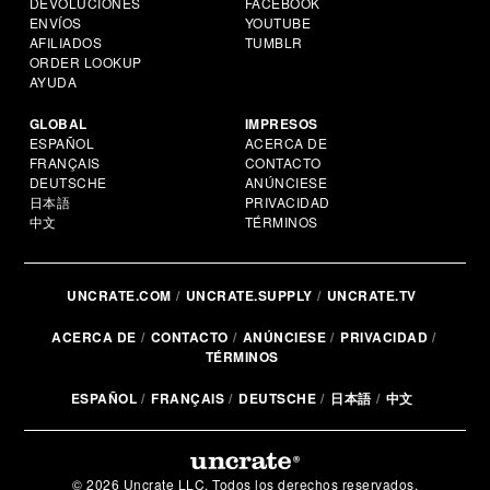
DEVOLUCIONES
FACEBOOK
ENVÍOS
YOUTUBE
AFILIADOS
TUMBLR
ORDER LOOKUP
AYUDA
GLOBAL
IMPRESOS
ESPAÑOL
ACERCA DE
FRANÇAIS
CONTACTO
DEUTSCHE
ANÚNCIESE
日本語
PRIVACIDAD
中文
TÉRMINOS
UNCRATE.COM
UNCRATE.SUPPLY
UNCRATE.TV
ACERCA DE
CONTACTO
ANÚNCIESE
PRIVACIDAD
TÉRMINOS
ESPAÑOL
FRANÇAIS
DEUTSCHE
日本語
中文
© 2026 Uncrate LLC. Todos los derechos reservados.