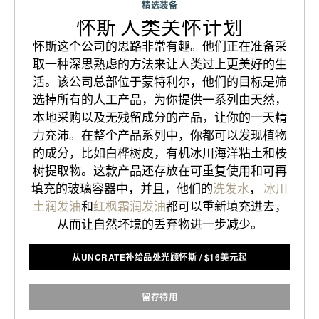
精选装备
怀斯 人类关怀计划
怀斯这个公司的思路非常有趣。他们正在准备采
取一种深思熟虑的方法来让人类过上更美好的生
活。该公司总部位于蒙特利尔，他们的目标是筛
选掉所有的人工产品，为你提供一系列由天然，
本地采购以及无残留成分的产品，让你的一天精
力充沛。在整个产品系列中，你都可以发现植物
的成分，比如白桦树皮，有机冰川海洋粘土和桉
树提取物。这款产品还存放在可重复使用和可再
填充的玻璃容器中，并且，他们的
洗发水
，
冰川
土润发油
和
红枫霜润发油
都可以重新填充进去，
从而让自然坏境的丢弃物进一步减少。
从UNCRATE补给品处光顾怀斯
/
$
16美元起
留存待用