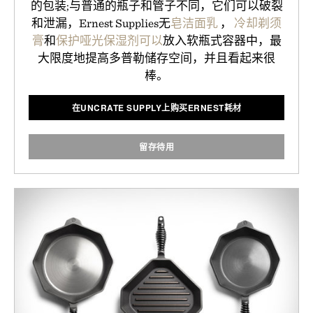
的包装;与普通的瓶子和管子不同，它们可以破裂
和泄漏，Ernest Supplies无
皂洁面乳
，
冷却剃须
膏
和
保护哑光保湿剂可以
放入软瓶式容器中，最
大限度地提高多普勒储存空间，并且看起来很
棒。
在UNCRATE SUPPLY上购买ERNEST耗材
留存待用