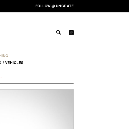
FOLLOW
@
UNCRATE
HING
K
/
VEHICLES
.