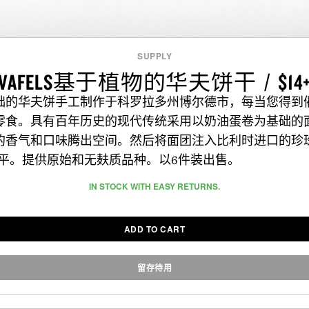
SUPPLY
VAFELS基于植物的华夫饼干 / $14
础的华夫饼手工制作于科罗拉多州博尔德市，每当您得到
零食。具有百年历史的现代传统采用以奶油蛋卷为基础的
的香气和口味腾出空间。然后将面团注入比利时进口的珍
干熨平。提供原始和无麸质品种。以6件装出售。
IN STOCK WITH EASY RETURNS.
ADD TO CART
留存待用