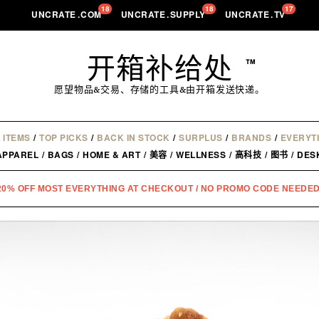
18
18
17
UNCRATE
.
COM
UNCRATE
.
SUPPLY
UNCRATE
.
TV
开箱补给处
™
愿望物品&交易、存储的工具&由开箱发送快递。
 ITEMS
/
TOP PICKS
/
BACK IN STOCK
/
SURPLUS
/
BRANDS
/
EVERYT
APPAREL
/
BAGS
/
HOME & ART
/
美容
/
WELLNESS
/
高科技
/
图书
/
DES
20% OFF MOST EVERYTHING AT CHECKOUT / NO PROMO CODE NEEDED