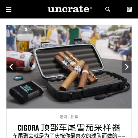
恶习
/
抽烟
CIGORA 顶部车尾雪茄采样器
车尾聚会就是为了庆祝你最喜欢的球队而做的——