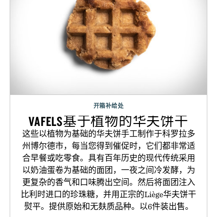
开箱补给处
VAFELS基于植物的华夫饼干
这些以植物为基础的华夫饼手工制作于科罗拉多
州博尔德市，每当您得到催促时，它们都非常适
合早餐或吃零食。具有百年历史的现代传统采用
以奶油蛋卷为基础的面团，一夜之间冷发酵，为
更复杂的香气和口味腾出空间。然后将面团注入
比利时进口的珍珠糖，并用正宗的Liège华夫饼干
熨平。提供原始和无麸质品种。以6件装出售。