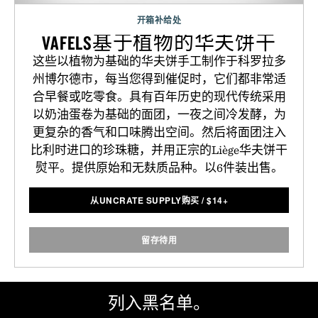
开箱补给处
VAFELS基于植物的华夫饼干
这些以植物为基础的华夫饼手工制作于科罗拉多
州博尔德市，每当您得到催促时，它们都非常适
合早餐或吃零食。具有百年历史的现代传统采用
以奶油蛋卷为基础的面团，一夜之间冷发酵，为
更复杂的香气和口味腾出空间。然后将面团注入
比利时进口的珍珠糖，并用正宗的Liège华夫饼干
熨平。提供原始和无麸质品种。以6件装出售。
从UNCRATE SUPPLY购买
/
$
14+
留存待用
列入黑名单。