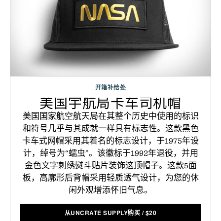
开箱补给处
美国宇航局卡车司机帽
美国国家航空航天局在其整个历史中使用的标识
和符号几乎与其成就一样具有标志性。这款黑色
卡车式网帽采用其着名的标志设计，于1975年设
计，绰号为“蠕虫”。该徽标于1992年退役，并用
金色文字刺绣熨斗贴片装饰这顶帽子。这款5面
板，高廓形后背帽采用轻质透气设计，为您的休
闲外观增添怀旧气息。
从UNCRATE SUPPLY购买
/
$
20