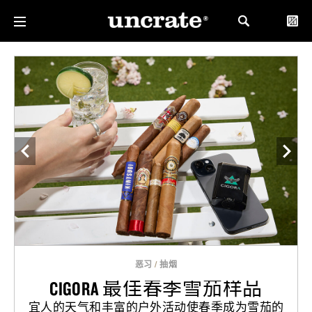
恶习
/
抽烟
CIGORA 最佳春季雪茄样品
宜人的天气和丰富的户外活动使春季成为雪茄的