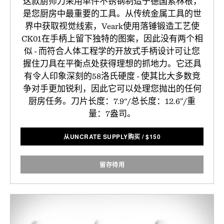
这款厨师刀采用单件不锈钢制造于德国索林根，
是您厨房中最重要的工具。从传统金属工具的世
界中获取视觉线索，Veark使用落锤锻造工艺使
CK01在手柄上留下独特的图案，因此没有两个相
似 - 而符合人体工程学的开放式手柄设计可让您
握住刀具在平衡点处获得理想的抓地力。它还具
有令人印象深刻的58洛氏硬度 - 使其比大多数竞
争对手更加锐利，因此它可以处理您抛出的任何
厨房任务。刀片长度：7.9“/总长度：12.6”/重
量：7盎司。
从UNCRATE SUPPLY购买
/
$
150
留存待用