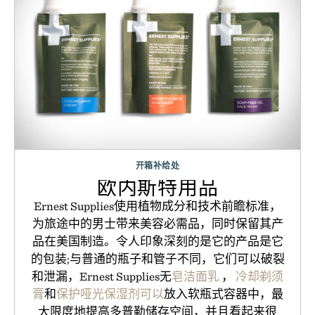
开箱补给处
欧内斯特用品
Ernest Supplies使用植物成分和技术前瞻标准，
为旅途中的男士带来美容必需品，同时保留其产
品在美国制造。令人印象深刻的是它的产品是它
的包装;与普通的瓶子和管子不同，它们可以破裂
和泄漏，Ernest Supplies无
皂洁面乳
，
冷却剃须
膏
和
保护哑光保湿剂可以
放入软瓶式容器中，最
大限度地提高多普勒储存空间，并且看起来很