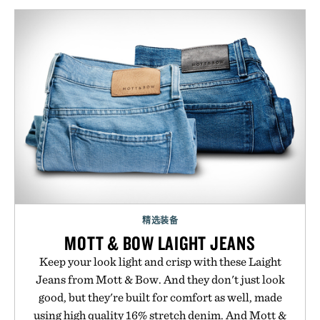
精选装备
MOTT & BOW LAIGHT JEANS
Keep your look light and crisp with these Laight
Jeans from Mott & Bow. And they don't just look
good, but they're built for comfort as well, made
using high quality 16% stretch denim. And Mott &