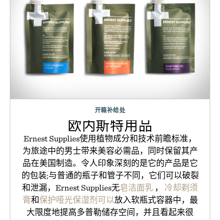
开箱补给处
欧内斯特用品
Ernest Supplies使用植物成分和技术前瞻标准，
为旅途中的男士带来美容必需品，同时保留其产
品在美国制造。令人印象深刻的是它的产品是它
的包装;与普通的瓶子和管子不同，它们可以破裂
和泄漏，Ernest Supplies无
皂洁面乳
，
冷却剃须
膏
和
保护哑光保湿剂可以
放入软瓶式容器中，最
大限度地提高多普勒储存空间，并且看起来很