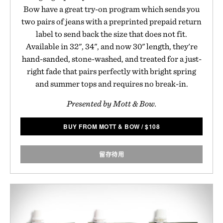
Bow have a great try-on program which sends you
two pairs of jeans with a preprinted prepaid return
label to send back the size that does not fit.
Available in 32", 34", and now 30" length, they're
hand-sanded, stone-washed, and treated for a just-
right fade that pairs perfectly with bright spring
and summer tops and requires no break-in.
Presented by Mott & Bow.
BUY FROM MOTT & BOW
/
$
108
留存待用