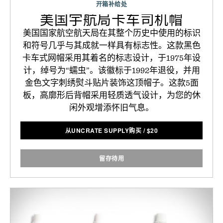
开箱补给处
美国宇航局卡车司机帽
美国国家航空航天局在其整个历史中使用的标识
和符号几乎与其成就一样具有标志性。这款黑色
卡车式网帽采用其着名的标志设计，于1975年设
计，绰号为“蠕虫”。该徽标于1992年退役，并用
金色文字刺绣熨斗贴片装饰这顶帽子。这款5面
板，高廓形后背帽采用轻质透气设计，为您的休
闲外观增添怀旧气息。
从UNCRATE SUPPLY购买
/
$
20
留存待用