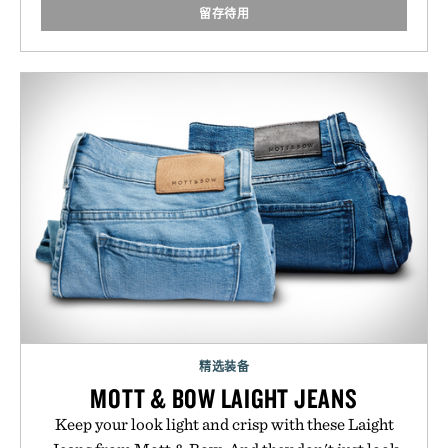
留存待用
精选装备
MOTT & BOW LAIGHT JEANS
Keep your look light and crisp with these Laight