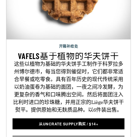
开箱补给处
VAFELS基于植物的华夫饼干
这些以植物为基础的华夫饼手工制作于科罗拉多
州博尔德市，每当您得到催促时，它们都非常适
合早餐或吃零食。具有百年历史的现代传统采用
以奶油蛋卷为基础的面团，一夜之间冷发酵，为
更复杂的香气和口味腾出空间。然后将面团注入
比利时进口的珍珠糖，并用正宗的Liège华夫饼干
熨平。提供原始和无麸质品种。以6件装出售。
从UNCRATE SUPPLY购买
/
$
14+