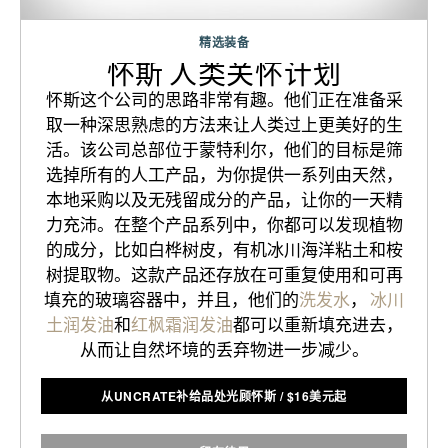
精选装备
怀斯 人类关怀计划
怀斯这个公司的思路非常有趣。他们正在准备采
取一种深思熟虑的方法来让人类过上更美好的生
活。该公司总部位于蒙特利尔，他们的目标是筛
选掉所有的人工产品，为你提供一系列由天然，
本地采购以及无残留成分的产品，让你的一天精
力充沛。在整个产品系列中，你都可以发现植物
的成分，比如白桦树皮，有机冰川海洋粘土和桉
树提取物。这款产品还存放在可重复使用和可再
填充的玻璃容器中，并且，他们的
洗发水
，
冰川
土润发油
和
红枫霜润发油
都可以重新填充进去，
从而让自然坏境的丢弃物进一步减少。
从UNCRATE补给品处光顾怀斯
/
$
16美元起