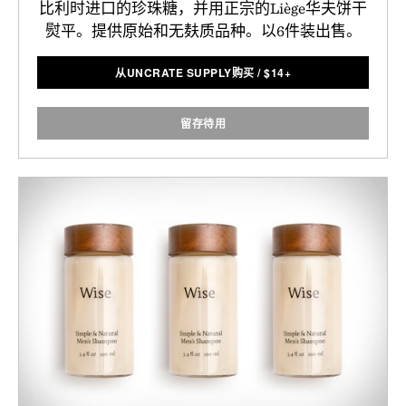
比利时进口的珍珠糖，并用正宗的Liège华夫饼干
熨平。提供原始和无麸质品种。以6件装出售。
从UNCRATE SUPPLY购买
/
$
14+
留存待用