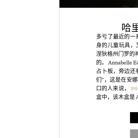
哈
多亏了最近的一
身的儿童玩具，
涅狄格州门罗的神
的。 Annabel
占卜板，旁边还
们”，这是在安
口的人来说，
#6
盒中，该木盒是 A