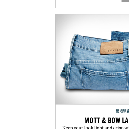
精选装
MOTT & BOW LA
Keep your look light and crisp w