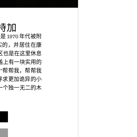
特加
1970 年代被附
实的，并居住在康
护区也是在这里休息
中，盒盖上有一块实用的
“帮帮我，帮帮我
寻求更加诡异的小
装在一个独一无二的木