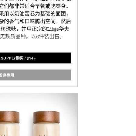
它们都非常适合早餐或吃零食。
采用以奶油蛋卷为基础的面团，
杂的香气和口味腾出空间。然后
珠糖，并用正宗的Liège华夫
无麸质品种。以6件装出售。
 SUPPLY购买
/
$
14+
留存待用