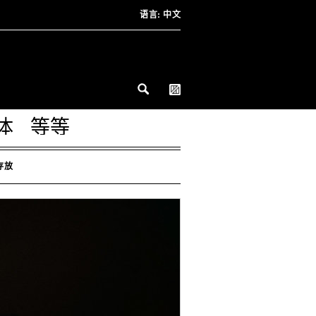
语言:
中文
体
等等
存放