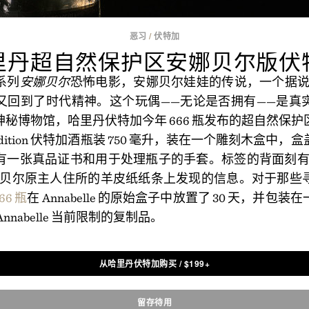
恶习
/
伏特加
里丹超自然保护区安娜贝尔版伏
系列
安娜贝尔
恐怖电影，安娜贝尔娃娃的传说，一个据说是 
又回到了时代精神。这个玩偶——无论是否拥有——是真
秘博物馆，哈里丹伏特加今年 666 瓶发布的超自然保
le Edition 伏特加酒瓶装 750 毫升，装在一个雕刻木盒
有一张真品证书和用于处理瓶子的手套。标签的背面刻有
娜贝尔原主人住所的羊皮纸纸条上发现的信息。对于那些
66 瓶
在 Annabelle 的原始盒子中放置了 30 天，并包
nnabelle 当前限制的复制品。
从哈里丹伏特加购买
/
$
199+
留存待用