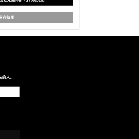
给品处光顾怀斯
/
$
16美元起
而让自然坏境的丢弃物进一步减
少。
留存待用
装的人。