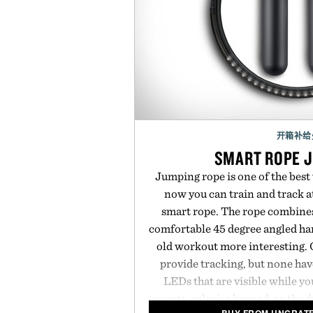
开箱补给
SMART ROPE 
Jumping rope is one of the best
now you can train and track a
smart rope. The rope combine
comfortable 45 degree angled han
old workout more interesting. 
provide tracking, but none hav
LEDs that are visible while y
counts, calories burned, or the 