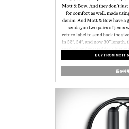
Mott & Bow. And they don't just 
for comfort as well, made usin
denim. And Mott & Bow have a g
sends you two pairs of jeans 
return label to send back the size
in 32", 34", and now 30" length,
washed, and treated for a just-rig
BUY FROM MOTT 
with bright spring and summer t
in.
留存待
Presented by M