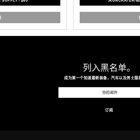
 SUPPLY
/
$
80
从UNCRATE补
ou. All the data is then
都可以重新填充进去，从
 smartphone app — meaning
 sweat and an epic workout
用
ck.
:
es / 258 cm
es / 274 cm
列入黑名单。
y:
成为第一个知道最新装备，汽车以及男士服
rs of use / Lithium Polymer
y
ity:
 communication with
one