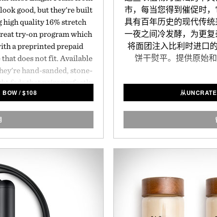
look good, but they're built
市，每当您得到催促时，
g high quality 16% stretch
具有百年历史的现代传统
reat try-on program which
一夜之间冷发酵，为更复
with a preprinted prepaid
将面团注入比利时进口的珍
 that does not fit. Available
饼干熨平。提供原始和
 they're hand-sanded, stone-
ht fade that pairs perfectly
& BOW
/
$
108
从UNCRATE
ops and requires no break-
用
ott & Bow.