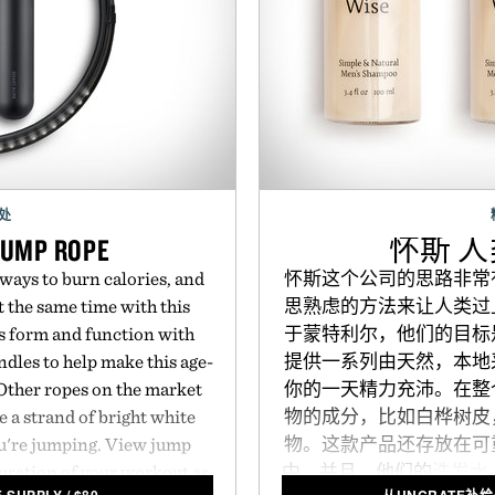
处
JUMP ROPE
怀斯 
 ways to burn calories, and
怀斯这个公司的思路非常
t the same time with this
思熟虑的方法来让人类过
s form and function with
于蒙特利尔，他们的目标
dles to help make this age-
提供一系列由天然，本地
Other ropes on the market
你的一天精力充沛。在整
e a strand of bright white
物的成分，比如白桦树皮
ou're jumping. View jump
物。这款产品还存放在可
duration of your workout as
中，并且，他们的
洗发水