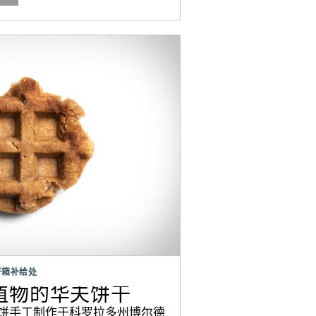
开箱补给处
基于植物的华夫饼干
饼手工制作于科罗拉多州博尔德