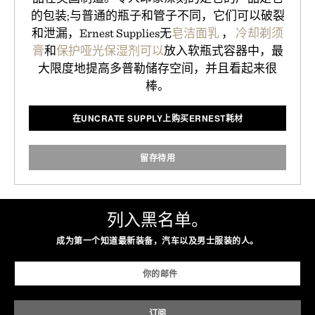
的包装;与普通的瓶子和管子不同，它们可以破裂
和泄漏，Ernest Supplies无
皂洁面乳
，
冷却剃须
膏
和
保护哑光保湿剂可以
放入软瓶式容器中，最
大限度地提高多普勒储存空间，并且看起来很
棒。
在UNCRATE SUPPLY上购买ERNEST耗材
留存待用
列入黑名单。
成为第一个知道最新装备，汽车以及男士服装的人。