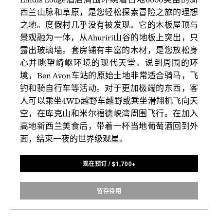
西兰山脉和草原，是您轻松探索冒险之旅的理想
之地。度假村几乎没有被发现。它的木板屋顶与
景观融为一体，从Ahuriri山谷的地板上突出，只
露出玻璃墙。套房铺有丰富的木材，是您放松身
心并眺望崎岖环境的现代天堂。说到周围的环
境，Ben Avon车站的原始土地非常适合骑马，飞
钓和骑自行车等活动。对于更加极端的东西，客
人可以乘坐4WD越野车越野或乘坐滑翔机飞向天
空，在库克山和米尔福德峡湾周围飞行。在加入
高地新西兰美食后，带着一杯当地葡萄酒回到外
面，结束一夜的世界级观星。
现在预订
/
$
1,700+
留存待用