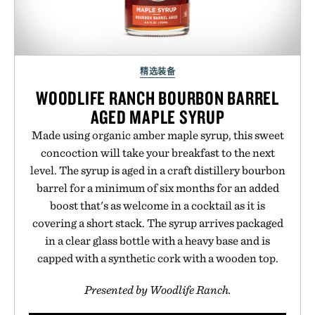
精选装备
WOODLIFE RANCH BOURBON BARREL
AGED MAPLE SYRUP
Made using organic amber maple syrup, this sweet
concoction will take your breakfast to the next
level. The syrup is aged in a craft distillery bourbon
barrel for a minimum of six months for an added
boost that's as welcome in a cocktail as it is
covering a short stack. The syrup arrives packaged
in a clear glass bottle with a heavy base and is
capped with a synthetic cork with a wooden top.
Presented by Woodlife Ranch.