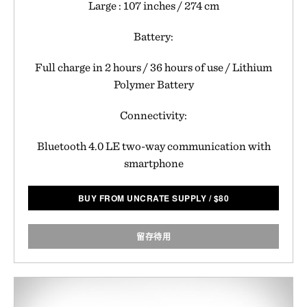
Large : 107 inches / 274 cm
Battery:
Full charge in 2 hours / 36 hours of use / Lithium
Polymer Battery
Connectivity:
Bluetooth 4.0 LE two-way communication with
smartphone
BUY FROM UNCRATE SUPPLY
/
$
80
留存待用