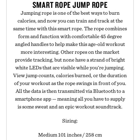
SMART ROPE JUMP ROPE
Jumping rope is one of the best ways to burn
calories, and now you can train and track at the
same time with this smart rope. The rope combines
form and function with comfortable 45 degree
angled handles to help make this age-old workout
more interesting. Other ropes on the market
provide tracking, but none have a strand of bright
white LEDs that are visible while you're jumping.
View jump counts, calories burned, or the duration
of your workout as the rope swings in front of you.
All the data is then transmitted via Bluetooth to a
smartphone app — meaning all you have to supply
is some sweat and an epic workout soundtrack.
Sizing:
Medium 101 inches / 258 cm