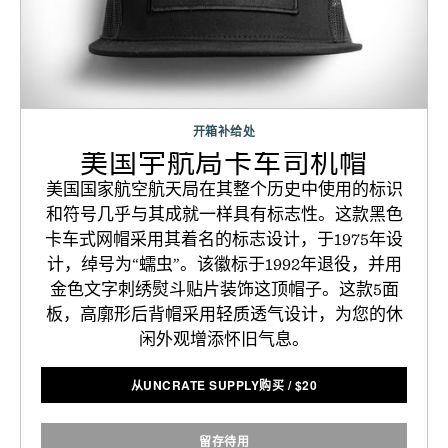
开箱补给处
美国宇航局卡车司机帽
美国国家航空航天局在其整个历史中使用的标识
和符号几乎与其成就一样具有标志性。这款黑色
卡车式网帽采用其着名的标志设计，于1975年设
计，绰号为“蠕虫”。该徽标于1992年退役，并用
金色文字刺绣熨斗贴片装饰这顶帽子。这款5面
板，高廓形后背帽采用轻质透气设计，为您的休
闲外观增添怀旧气息。
从UNCRATE SUPPLY购买
/
$
20
留存待用