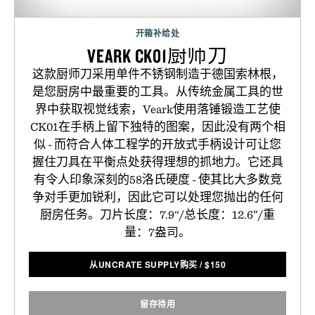
开箱补给处
VEARK CK01厨师刀
这款厨师刀采用单件不锈钢制造于德国索林根，
是您厨房中最重要的工具。从传统金属工具的世
界中获取视觉线索，Veark使用落锤锻造工艺使
CK01在手柄上留下独特的图案，因此没有两个相
似 - 而符合人体工程学的开放式手柄设计可让您
握住刀具在平衡点处获得理想的抓地力。它还具
有令人印象深刻的58洛氏硬度 - 使其比大多数竞
争对手更加锐利，因此它可以处理您抛出的任何
厨房任务。刀片长度：7.9“/总长度：12.6”/重
量：7盎司。
从UNCRATE SUPPLY购买
/
$
150
留存待用