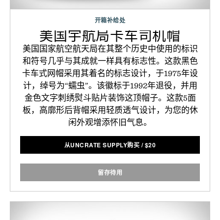
开箱补给处
美国宇航局卡车司机帽
美国国家航空航天局在其整个历史中使用的标识
和符号几乎与其成就一样具有标志性。这款黑色
卡车式网帽采用其着名的标志设计，于1975年设
计，绰号为“蠕虫”。该徽标于1992年退役，并用
金色文字刺绣熨斗贴片装饰这顶帽子。这款5面
板，高廓形后背帽采用轻质透气设计，为您的休
闲外观增添怀旧气息。
从UNCRATE SUPPLY购买
/
$
20
留存待用