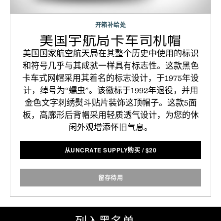
开箱补给处
美国宇航局卡车司机帽
美国国家航空航天局在其整个历史中使用的标识
和符号几乎与其成就一样具有标志性。这款黑色
卡车式网帽采用其着名的标志设计，于1975年设
计，绰号为“蠕虫”。该徽标于1992年退役，并用
金色文字刺绣熨斗贴片装饰这顶帽子。这款5面
板，高廓形后背帽采用轻质透气设计，为您的休
闲外观增添怀旧气息。
从UNCRATE SUPPLY购买
/
$
20
留存待用