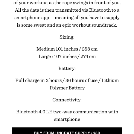
of your workout as the rope swings in front of you.
All the data is then transmitted via Bluetooth to a
smartphone app — meaning all you have to supply
is some sweat and an epic workout soundtrack.
Sizing:
Medium 101 inches / 258 cm
Large : 107 inches / 274 cm
Battery:
Full charge in 2 hours / 36 hours of use / Lithium
Polymer Battery
Connectivity:
Bluetooth 4.0 LE two-way communication with
smartphone
BUY FROM UNCRATE SUPPLY
/
$
80