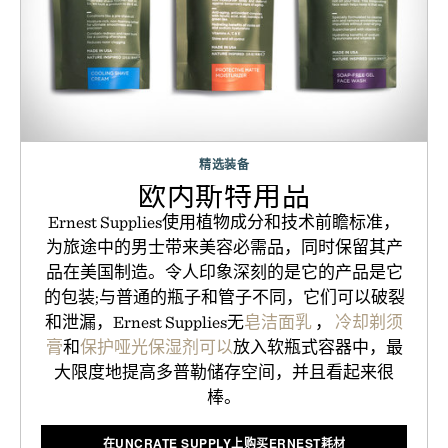
精选装备
欧内斯特用品
Ernest Supplies使用植物成分和技术前瞻标准，
为旅途中的男士带来美容必需品，同时保留其产
品在美国制造。令人印象深刻的是它的产品是它
的包装;与普通的瓶子和管子不同，它们可以破裂
和泄漏，Ernest Supplies无
皂洁面乳
，
冷却剃须
膏
和
保护哑光保湿剂可以
放入软瓶式容器中，最
大限度地提高多普勒储存空间，并且看起来很
棒。
在UNCRATE SUPPLY上购买ERNEST耗材