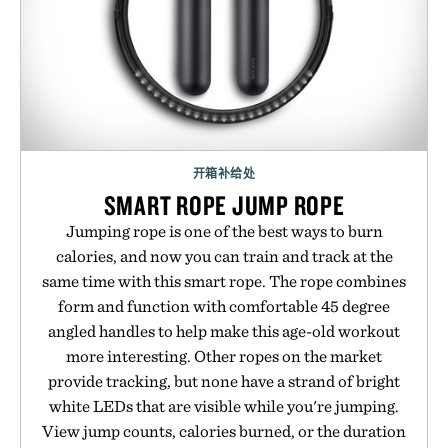
开箱补给处
SMART ROPE JUMP ROPE
Jumping rope is one of the best ways to burn
calories, and now you can train and track at the
same time with this smart rope. The rope combines
form and function with comfortable 45 degree
angled handles to help make this age-old workout
more interesting. Other ropes on the market
provide tracking, but none have a strand of bright
white LEDs that are visible while you're jumping.
View jump counts, calories burned, or the duration