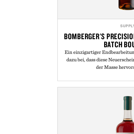
SUPPL
BOMBERGER'S PRECISIO
BATCH BO
Ein einzigartiger Endbearbeitun
dazu bei, dass diese Neuersche
der Masse hervors
Read More
or
Kaufen Sie