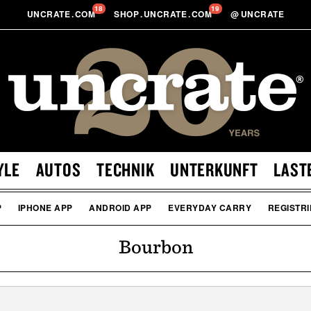
18
19
UNCRATE
.
COM
SHOP
.
UNCRATE
.
COM
@
UNCRATE
YLE
AUTOS
TECHNIK
UNTERKUNFT
LAST
P
IPHONE APP
ANDROID APP
EVERYDAY CARRY
REGISTR
Bourbon