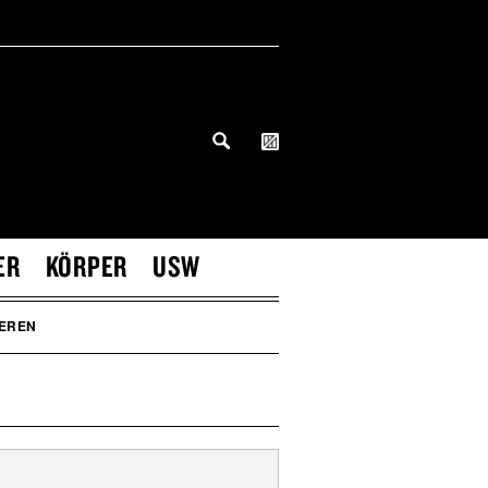
ER
KÖRPER
USW
IEREN