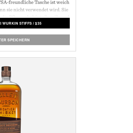
TSA-freundliche Tasche ist weich
nn sie nicht verwendet wird. Sie
m die Pflegezubehörteile während
I WURKIN STIFFS
/
$
35
t und sicher aufzubewahren.
von Wurkin Stiffs.
TER SPEICHERN