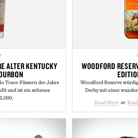
Y
RE ALTER KENTUCKY
WOODFORD RESERV
BOURBON
EDITI
lo Trace-Fässern der Jahre
Woodford Reserve würdig
llt und ist ein seltenes
Derby mit einer wunde
2,000.
Read More
or
Kauf
 bei Uncrate Supply