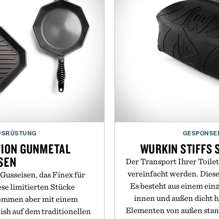
USRÜSTUNG
GESPONSE
ITION GUNMETAL
WURKIN STIFFS 
SEN
Der Transport Ihrer Toile
vereinfacht werden. Diese
Gusseisen, das Finex für
Es besteht aus einem einz
ese limitierten Stücke
innen und außen dicht hä
kommen aber mit einem
Elementen von außen stand
ish auf dem traditionellen