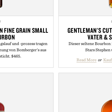
Y
N FINE GRAIN SMALL
GENTLEMAN'S CUT
URBON
VATER & 
gslauf und -prozess tragen
Dieser seltene Bourbon
inung von Bomberger's aus
Stars Stephen 
ticht. $465.
Read More
or
Kauf
 bei Uncrate Supply