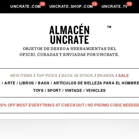
18
18
19
UNCRATE
.
COM
UNCRATE
.
SHOP
.
COM
UNCRATE
.
TV
ALMACÉN
™
UNCRATE
OBJETOS DE DESEO & HERRAMIENTAS DEL
OFICIO, CURADAS Y ENVIADAS POR UNCRATE.
NEW ITEMS
/
TOP PICKS
/
BACK IN STOCK
/
BRANDS
/
SALE
E
/
ARTE
/
LIBROS
/
BAGS
/
ARTÍCULOS DE BELLEZA PARA EL HOMBR
TOYS
/
SPORT
/
VINTAGE
/
VEHICLES
20% OFF MOST EVERYTHING AT CHECKOUT / NO PROMO CODE NEEDED