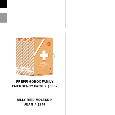
PREPPI GOBOX FAMILY
EMERGENCY PACK / $300+
BILLY REID MOLESKIN
JEAN / $248