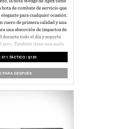
nto, la bota Wedge de Apex tiene
a bota de combate de servicio que
 elegante para cualquier ocasión.
n cuero de primera calidad y una
ara una absorción de impactos de
 durante todo el día y soporte
el arco. También tiene una suela
para una estabilidad y agarre
 511 TÁCTICO
/
$
120
on reselulables. Esto asegura que
urar mucho tiempo.
Presentado por
1 Táctico.
 PARA DESPUÉS