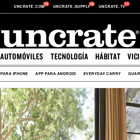
19
18
17
UNCRATE
.
COM
UNCRATE
.
SUPPLY
UNCRATE
.
TV
AUTOMÓVILES
TECNOLOGÍA
HÁBITAT
VIC
 PARA IPHONE
APP PARA ANDROID
EVERYDAY CARRY
GUA