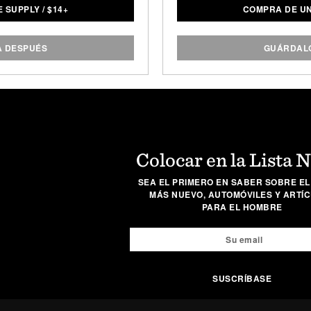
 SUPPLY
/
$
14+
COMPRA DE U
gluten. Se vende como un
cuchillo justo en el punto 
e 6.
También tiene una impres
lo que le permite ser má
A DESPUÉS
GUÁRDALO
competidores, por lo que 
cualquier tarea de cocina 
de la hoja: 7.9 "/ Long
Colocar en la Lista 
SEA EL PRIMERO EN SABER SOBRE EL
MÁS NUEVO, AUTOMÓVILES Y ARTÍ
PARA EL HOMBRE