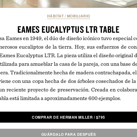
HÁBITAT
/
MOBILIARIO
EAMES EUCALYPTUS LTR TABLE
asa Eames en 1949, el dúo de diseño icónico tuvo especial 
erosos eucaliptos de la tierra. Hoy, sus esfuerzos de co
a Eames Eucalyptus LTR. La pieza utiliza el diseño original 
ilizada para amueblar la casa de la pareja, con una base de
era. Tradicionalmente hecha de madera contrachapada, el 
viene con una copa hecha de dos árboles cosechados de la
un reciente proyecto de preservación. Creada en colabo
a tabla está limitada a aproximadamente 600 ejemplos.
COMPRAR DE HERMAN MILLER
/
$
795
GUÁRDALO PARA DESPUÉS