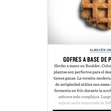
ALMACÉN U
GOFRES A BASE DE 
Hecho a mano en Boulder, Colora
plantas son perfectos para el d
tienes ganas. La versión moderna
de antigüedad utiliza una masa 
fermenta en frío durante la noc
sabores más complejos. Luego
azúcar perla importada de Bél
auténtica plancha de gofres 