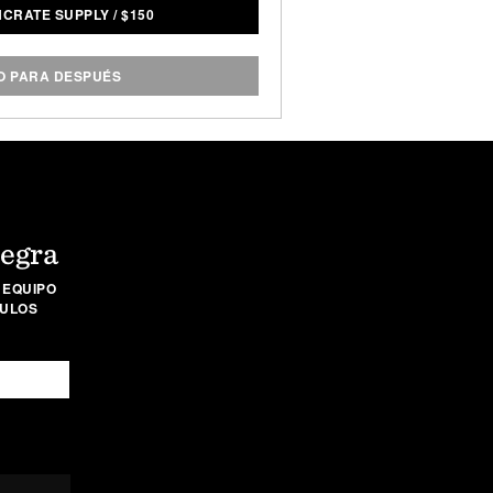
NCRATE SUPPLY
/
$
150
de equilibrio para un agarre ideal.
ionante dureza de 58 Rockwell,
s afilado que la mayoría de sus
 PARA DESPUÉS
está equipado para manejar casi
que lance en su camino. Longitud
itud total: 12.6" / Peso: 7 oz.
Negra
 EQUIPO
CULOS