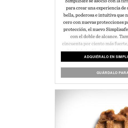
SimpliSafe se asoció con la fi
para crear una experiencia de
bella, poderosa e intuitiva que
cero con nuevas protecciones p
protección, el nuevo Simplisafe
con el doble de alcance. Ta
cincuenta por ciento más fuerte,
y el teclado inalámbrico del sist
ADQUIÉRALO EN SIMPL
un toque. Es increíblemente fá
unos minutos sin necesidad de
herramientas, y se ofrece al m
GUÁRDALO PAR
que hizo de SimpliSafe la empr
de más rápido crecimie
Presentado por 