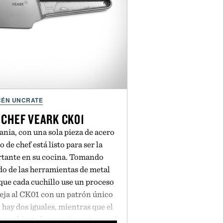
ÉN UNCRATE
 CHEF VEARK CK01
nia, con una sola pieza de acero
o de chef está listo para ser la
tante en su cocina. Tomando
do de las herramientas de metal
que cada cuchillo use un proceso
deja al CK01 con un patrón único
 hay dos iguales, mientras que el
o abierto le permite sostener el