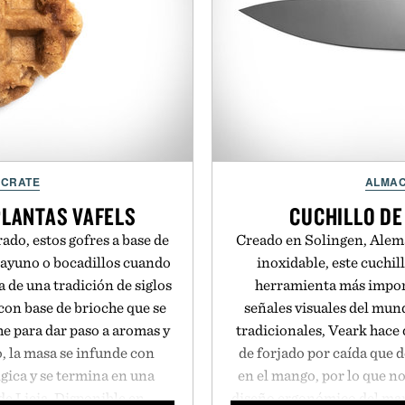
NCRATE
ALMAC
PLANTAS VAFELS
CUCHILLO DE
do, estos gofres a base de
Creado en Solingen, Alema
esayuno o bocadillos cuando
inoxidable, este cuchill
 de una tradición de siglos
herramienta más impor
con base de brioche que se
señales visuales del mun
he para dar paso a aromas y
tradicionales, Veark hace 
, la masa se infunde con
de forjado por caída que 
gica y se termina en una
en el mango, por lo que no
de Lieja. Disponible en
diseño ergonómico del mang