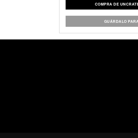
COMPRA DE UNCRATE
variedades originales y sin 
paquete d
GUÁRDALO PAR