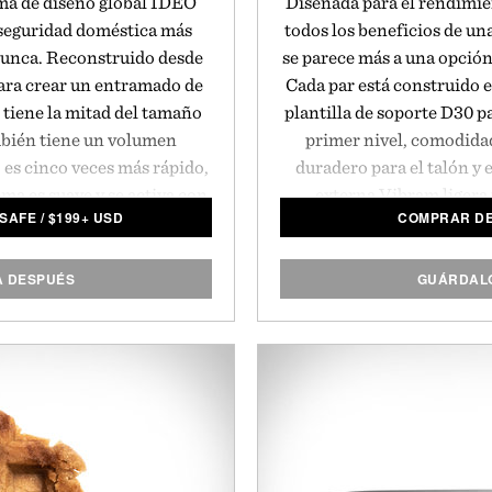
rma de diseño global IDEO
Diseñada para el rendimie
 seguridad doméstica más
todos los beneficios de un
 nunca. Reconstruido desde
se parece más a una opción
ara crear un entramado de
Cada par está construido e
 tiene la mitad del tamaño
plantilla de soporte D30 p
mbién tiene un volumen
primer nivel, comodidad
 es cinco veces más rápido,
duradero para el talón y 
ema es suave y se activa con
externa Vibram ligera 
ISAFE
/
$
199+ USD
COMPRAR DE
cil de configurar en solo
consistentes que también s
 taladrar, cablear o usar
cada par esté listo para d
ismo precio revolucionario
5.1
A DESPUÉS
GUÁRDALO
esa de seguridad doméstica
nto en los EE.UU.
SimpliSafe.