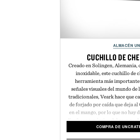
ALMACÉN U
CUCHILLO DE CHE
Creado en Solingen, Alemania, c
inoxidable, este cuchillo de ch
herramienta más importante
señales visuales del mundo de 
tradicionales, Veark hace que c
de forjado por caída que deja a
en el mango, por lo que no hay d
diseño ergonómico del mango abi
COMPRA DE UNCRATE
cuchillo justo en el punto de equi
También tiene una impresionan