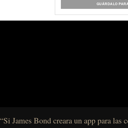
lo que le permite ser más afil
GUÁRDALO PAR
competidores, por lo que está 
cualquier tarea de cocina que l
de la hoja: 7.9 "/ Longitud to
“Si James Bond creara un app para las co