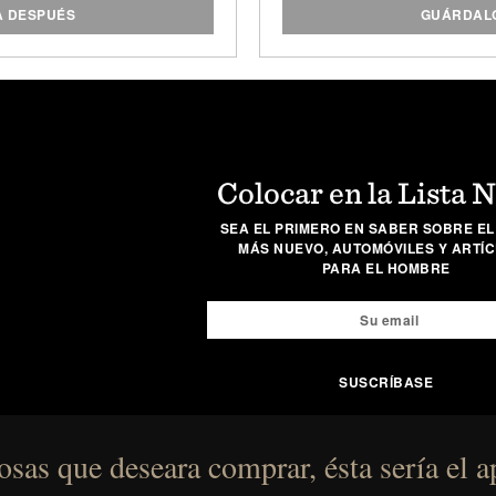
ado que la mayoría de sus
A DESPUÉS
GUÁRDALO
equipado para manejar casi
ance en su camino. Longitud
tal: 12.6" / Peso: 7 oz.
Colocar en la Lista 
SEA EL PRIMERO EN SABER SOBRE EL
MÁS NUEVO, AUTOMÓVILES Y ARTÍ
PARA EL HOMBRE
sas que deseara comprar, ésta sería el a