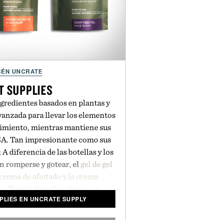
ÉN UNCRATE
T SUPPLIES
ngredientes basados en plantas y
vanzada para llevar los elementos
imiento, mientras mantiene sus
SA. Tan impresionante como sus
A diferencia de las botellas y los
 romperse y gotear, el
gel de gel
crema de afeitado y la crema
de
Ernest Supplies vienen en
PLIES EN UNCRATE SUPPLY
az suave que maximizan el espacio
pp y se ven muy bien al hacerlo.