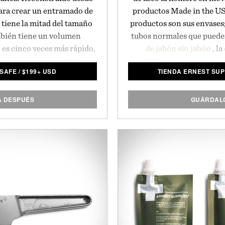
ara crear un entramado de
productos Made in the U
 tiene la mitad del tamaño
productos son sus envases; 
mbién tiene un volumen
tubos normales que pueden
 es cinco veces más rápido,
de jabón sin jabón
, la
ema es suave y se activa con
hidratante protectora 
ISAFE
/
$
199+ USD
TIENDA ERNEST SUP
cil de configurar en solo
recipientes de estilo matr
 taladrar, cablear o usar
de almacenamiento en su do
ismo precio revolucionario
A DESPUÉS
GUÁRDALO
esa de seguridad doméstica
nto en los
EE.UU
.
SimpliSafe.