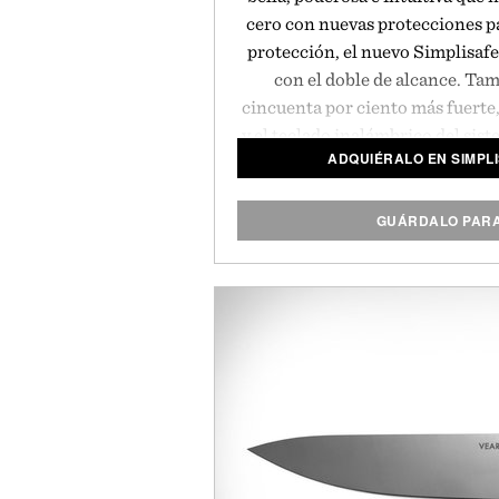
cero con nuevas protecciones p
protección, el nuevo Simplisafe
con el doble de alcance. Ta
cincuenta por ciento más fuerte,
y el teclado inalámbrico del sist
ADQUIÉRALO EN SIMPL
un toque. Es increíblemente fá
unos minutos sin necesidad de
herramientas, y se ofrece al m
GUÁRDALO PAR
que hizo de SimpliSafe la empr
de más rápido crecimie
Presentado por 