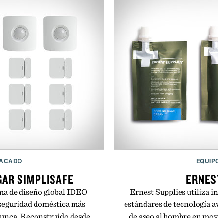
TACADO
EQUIP
GAR SIMPLISAFE
ERNES
rma de diseño global IDEO
Ernest Supplies utiliza i
 seguridad doméstica más
estándares de tecnología a
 nunca. Reconstruido desde
de aseo al hombre en mov