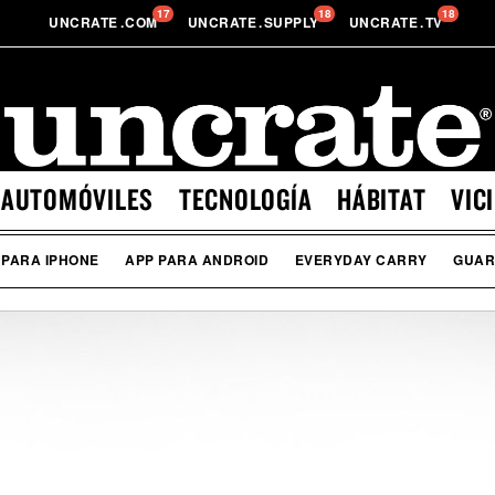
17
18
18
UNCRATE
.
COM
UNCRATE
.
SUPPLY
UNCRATE
.
TV
AUTOMÓVILES
TECNOLOGÍA
HÁBITAT
VIC
 PARA IPHONE
APP PARA ANDROID
EVERYDAY CARRY
GUA