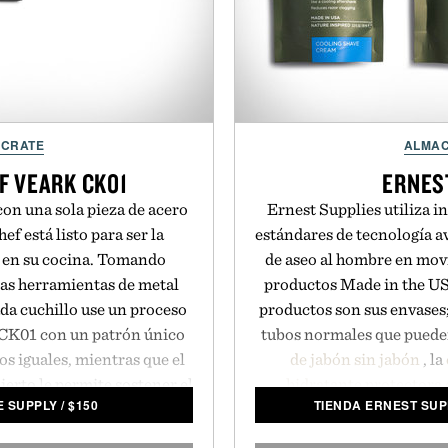
NCRATE
ALMAC
F VEARK CK01
ERNES
on una sola pieza de acero
Ernest Supplies utiliza i
ef está listo para ser la
estándares de tecnología a
 en su cocina. Tomando
de aseo al hombre en mov
las herramientas de metal
productos Made in the U
ada cuchillo use un proceso
productos son sus envases; 
l CK01 con un patrón único
tubos normales que pueden
os iguales, mientras que el
de jabón sin jabón
, la
erto le permite sostener el
hidratante protectora 
 SUPPLY
/
$
150
TIENDA ERNEST SUP
librio para un agarre ideal.
recipientes de estilo matr
te dureza de 58 Rockwell,
de almacenamiento en su do