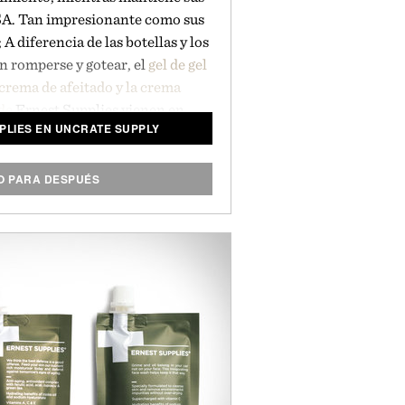
SA. Tan impresionante como sus
A diferencia de las botellas y los
 romperse y gotear, el
gel de gel
crema de afeitado y la crema
de
Ernest Supplies vienen en
PLIES EN UNCRATE SUPPLY
az suave que maximizan el espacio
pp y se ven muy bien al hacerlo.
 PARA DESPUÉS