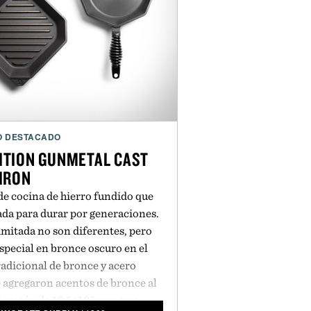
O DESTACADO
DITION GUNMETAL CAST
IRON
de cocina de hierro fundido que
ada para durar por generaciones.
imitada no son diferentes, pero
special en bronce oscuro en el
dicional de bronce y acero
 agregaron acentos de bronce al
a sartén de 10 "y 12" para una