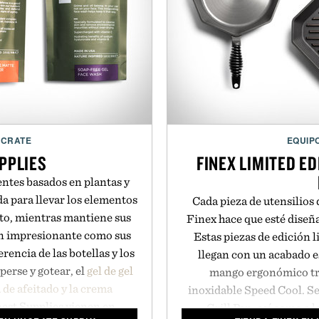
NCRATE
EQUIP
PPLIES
FINEX LIMITED E
entes basados en plantas y
a para llevar los elementos
Cada pieza de utensilios 
to, mientras mantiene sus
Finex hace que esté diseñ
n impresionante como sus
Estas piezas de edición l
rencia de las botellas y los
llegan con un acabado e
erse y gotear, el
gel de gel
mango ergonómico tra
de afeitado y la crema
inoxidable Speed Cool. Se
est Supplies vienen en
Grill Pan, así como a l