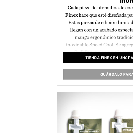
Cada pieza de utensilios de co
Finex hace que esté diseñada pa
Estas piezas de edición limita
llegan con un acabado especia
mango ergonómico tradicio
inoxidable Speed Cool. Se agre
Grill Pan, así como a la sart
TIENDA FINEX EN UNCR
apariencia moderna que está p
aspecto se combina perfectame
versátil y duradero, que proporc
GUÁRDALO PAR
superior y se puede utilizar com
casi indestructible cuando 