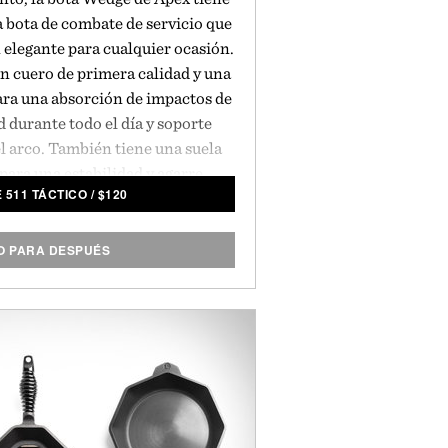
a bota de combate de servicio que
 elegante para cualquier ocasión.
n cuero de primera calidad y una
ara una absorción de impactos de
 durante todo el día y soporte
el arco. También tiene una suela
para una estabilidad y agarre
 511 TÁCTICO
/
$
120
on reselulables. Esto asegura que
urar mucho tiempo.
Presentado por
1 Táctico.
 PARA DESPUÉS