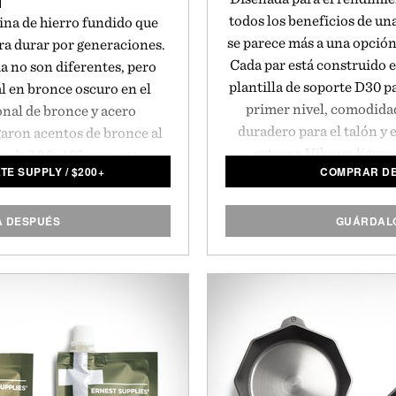
todos los beneficios de un
cina de hierro fundido que
se parece más a una opción
ra durar por generaciones.
Cada par está construido e
da no son diferentes, pero
plantilla de soporte D30 p
l en bronce oscuro en el
primer nivel, comodidad
nal de bronce y acero
duradero para el talón y 
garon acentos de bronce al
externa Vibram ligera 
én de 10 "y 12" para una
ATE SUPPLY
/
$
200+
COMPRAR DE
consistentes que también s
ulida para que brille. El
cada par esté listo para d
nte con el hierro fundido
5.1
iona una retención de calor
A DESPUÉS
GUÁRDALO
o una superficie de cocción
y donde quiera cocinar.