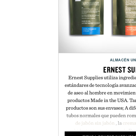
ALMACÉN U
ERNEST SU
Ernest Supplies utiliza ingredi
estándares de tecnología avanzad
de aseo al hombre en movimien
productos Made in the USA. Ta
productos son sus envases; A dife
tubos normales que pueden romp
de jabón sin jabón
, la
crema 
hidratante protectora de
Ern