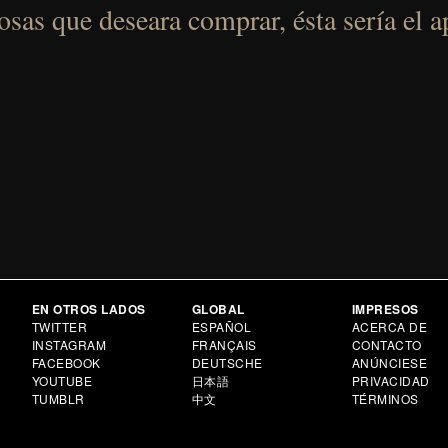
sas que deseara comprar, ésta sería el a
EN OTROS LADOS
GLOBAL
IMPRESOS
TWITTER
ESPAÑOL
ACERCA DE
INSTAGRAM
FRANÇAIS
CONTACTO
FACEBOOK
DEUTSCHE
ANÚNCIESE
YOUTUBE
日本語
PRIVACIDAD
TUMBLR
中文
TÉRMINOS