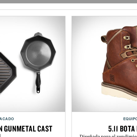
TACADO
EQUIP
ON GUNMETAL CAST
5.11 BOT
N
Diseñada para el rendimie