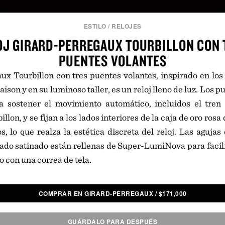
ESTILO
/
RELOJES
OJ GIRARD-PERREGAUX TOURBILLON CON 
PUENTES VOLANTES
ux Tourbillon con tres puentes volantes, inspirado en los r
aison y en su luminoso taller, es un reloj lleno de luz. Lo
 sostener el movimiento automático, incluidos el tren 
billon, y se fijan a los lados interiores de la caja de oro ro
s, lo que realza la estética discreta del reloj. Las agujas 
do satinado están rellenas de Super-LumiNova para facilit
o con una correa de tela.
COMPRAR EN GIRARD-PERREGAUX
/
$
171,000
GUÁRDALO PARA DESPUÉS