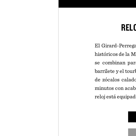
REL
El Girard-Perrega
históricos de la M
se combinan para
barrilete y el tour
de zócalos calado
minutos con acaba
reloj está equipad