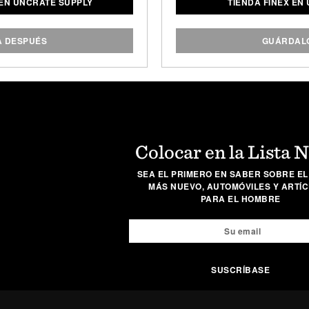
 EN UNCRATE SUPPLY
TIENDA FINEX EN
ve que maximizan el espacio
apariencia moderna que e
se ven muy bien al hacerlo.
aspecto se combina perfe
versátil y duradero, que p
A DESPUÉS
GUÁRDALO
superior y se puede utiliz
casi indestructible cu
Colocar en la Lista 
SEA EL PRIMERO EN SABER SOBRE EL
MÁS NUEVO, AUTOMÓVILES Y ARTÍ
PARA EL HOMBRE