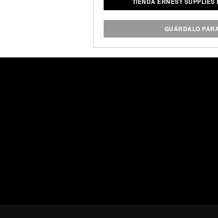
TIENDA ERNEST SUPPLIES
recipientes de estilo matraz sua
de almacenamiento en su dopp y 
GUÁRDALO PAR