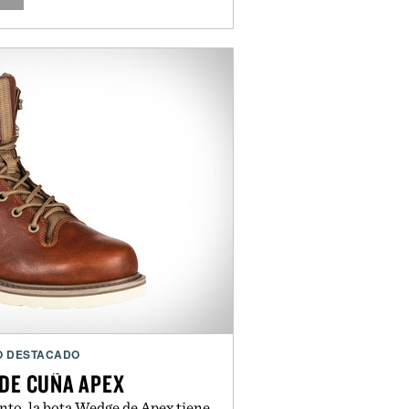
O DESTACADO
A DE CUÑA APEX
nto, la bota Wedge de Apex tiene