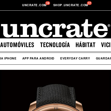
18
17
UNCRATE
.
COM
SHOP
.
UNCRATE
.
COM
AUTOMÓVILES
TECNOLOGÍA
HÁBITAT
VIC
RA IPHONE
APP PARA ANDROID
EVERYDAY CARRY
GUARDA