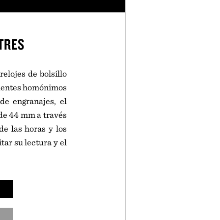
TRES
elojes de bolsillo
s puentes homónimos
de engranajes, el
sa de 44 mm a través
de las horas y los
ar su lectura y el