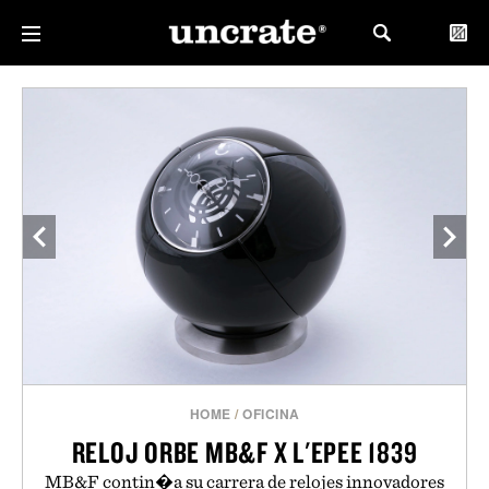
HOME
/
OFICINA
RELOJ ORBE MB&F X L'EPEE 1839
MB&F contin�a su carrera de relojes innovadores