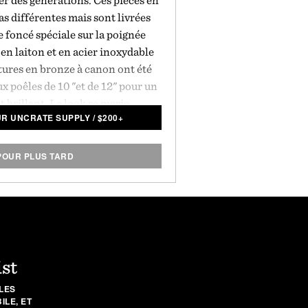
r des générations. Ces pièces en
as différentes mais sont livrées
 foncé spéciale sur la poignée
n laiton et en acier inoxydable
tures en bronze à canon ont été
aux poêles de 10 "et de 12" pour un
t brillant. Le look se marie
UR UNCRATE SUPPLY
/
$
200+
yvalente et durable, qui offre une
la chaleur et peut être utilisée
 presque indestructible à tout
POUR PLUS TARD
de la cuisson.
ist
LES
LE, ET