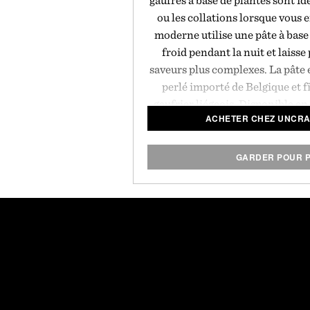
gaufres à base de plantes sont id
ou les collations lorsque vous e
moderne utilise une pâte à base
froid pendant la nuit et laisse
saveurs plus complexes. La pâte 
perlé importé de Belgique et 
gaufrier liégeois. Disponible en 
ACHETER CHEZ UNCRA
gluten. Vendu pa
GARDER POUR P