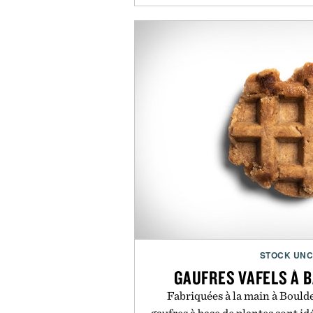
Sizing
Medium 101 inch
Large : 107 inch
Batter
Full charge in 2 hours / 36 hou
Batter
Connectiv
Bluetooth 4.0 LE two-way
smartph
STOCK UN
GAUFRES VAFELS À 
Fabriquées à la main à Boulde