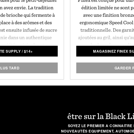
éales pour le petit-déjeuner
Finex est conçue pour dure
n avez envie. La tradition
édition limitée ne sont p
 de brioche qui fermente à
avec une finition bronze
 place à des arômes et des
ergonomique Speed Cool e
est ensuite infusée de sucre
traditionnelle. Des garni
finie dans un authentique
ajoutées au gril, ainsi qu’
variétés originales et sans
look moderne, poli e
TE SUPPLY
/
$
14+
MAGASINEZ FINEX S
r lot de 6.
parfaitement à la fonte pol
rétention supérieure de 
comme surface de cuisson
LUS TARD
GARDER 
moment 
être sur la Black L
SOYEZ LE PREMIER A CONNAITRE 
NOUVEAUTÉS EQUIPEMENT, AUTOMOBI