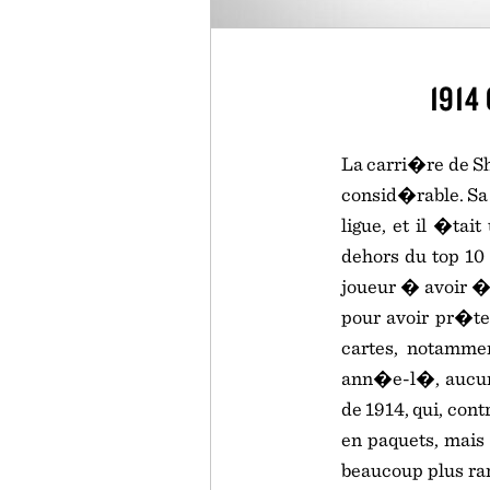
1914
La carri�re de Sh
consid�rable. Sa 
ligue, et il �tai
dehors du top 10 
joueur � avoir 
pour avoir pr�te
cartes, notamme
ann�e-l�, aucune
de 1914, qui, con
en paquets, mais 
beaucoup plus rar