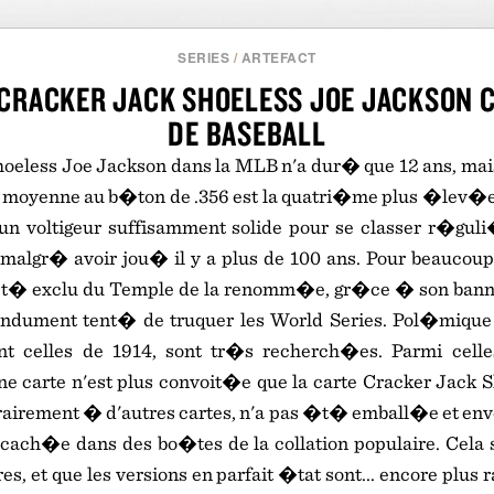
SERIES
/
ARTEFACT
 CRACKER JACK SHOELESS JOE JACKSON 
DE BASEBALL
oeless Joe Jackson dans la MLB n'a dur� que 12 ans, mais
moyenne au b�ton de .356 est la quatri�me plus �lev�e de
t un voltigeur suffisamment solide pour se classer r�gul
malgr� avoir jou� il y a plus de 100 ans. Pour beaucoup, 
�t� exclu du Temple de la renomm�e, gr�ce � son bann
ndument tent� de truquer les World Series. Pol�mique
nt celles de 1914, sont tr�s recherch�es. Parmi celle
 carte n'est plus convoit�e que la carte Cracker Jack 
trairement � d'autres cartes, n'a pas �t� emball�e et en
cach�e dans des bo�tes de la collation populaire. Cela si
es, et que les versions en parfait �tat sont... encore plu