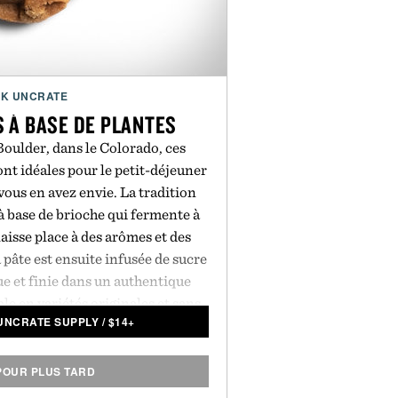
K UNCRATE
 À BASE DE PLANTES
Boulder, dans le Colorado, ces
ont idéales pour le petit-déjeuner
 vous en avez envie. La tradition
à base de brioche qui fermente à
laisse place à des arômes et des
pâte est ensuite infusée de sucre
e et finie dans un authentique
ble en variétés originales et sans
UNCRATE SUPPLY
/
$
14+
ndu par lot de 6.
POUR PLUS TARD