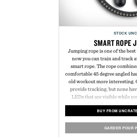
STOCK UN
SMART ROPE 
Jumping rope is one of the best
now you can train and track a
smart rope. The rope combine
comfortable 45 degree angled han
old workout more interesting. 
provide tracking, but none hav
LEDs that are visible while y
counts, calories burned, or the 
BUY FROM UNCRATE
the rope swings in front of y
transmitted via Bluetooth to a
all you have to supply is some
GARDER POUR P
soundtra