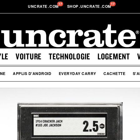
17
17
UNCRATE
.
COM
SHOP
.
UNCRATE
.
COM
YLE
VOITURE
TECHNOLOGIE
LOGEMENT
ONE
APPLIS D'ANDROID
EVERYDAY CARRY
CACHETTE
S'A