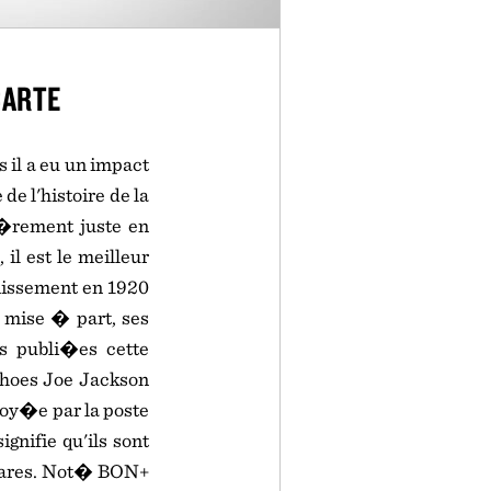
CARTE
 il a eu un impact
 l'histoire de la
i�rement juste en
il est le meilleur
issement en 1920
 mise � part, ses
s publi�es cette
Shoes Joe Jackson
voy�e par la poste
gnifie qu'ils sont
s rares. Not� BON+