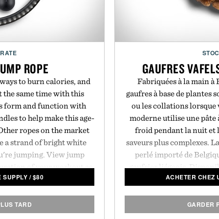
CRATE
STOC
JUMP ROPE
GAUFRES VAFELS
 ways to burn calories, and
Fabriquées à la main à 
t the same time with this
gaufres à base de plantes s
s form and function with
ou les collations lorsque
dles to help make this age-
moderne utilise une pâte 
Other ropes on the market
froid pendant la nuit et 
e a strand of bright white
saveurs plus complexes. La 
ou're jumping. View jump
perlé importé de Belgiqu
duration of your workout as
gaufrier liégeois. Disponi
 SUPPLY
/
$
80
ACHETER CHEZ 
ou. All the data is then
gluten. Ve
 smartphone app — meaning
 sweat and an epic workout
LUS TARD
GARDER 
ck.