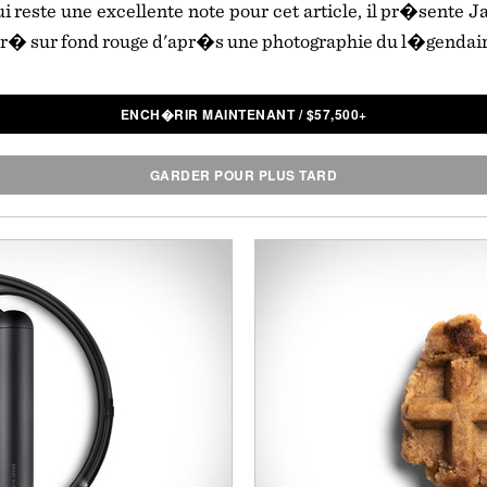
ui reste une excellente note pour cet article, il pr�sente J
str� sur fond rouge d'apr�s une photographie du l�gendai
ENCH�RIR MAINTENANT
/
$
57,500+
GARDER POUR PLUS TARD