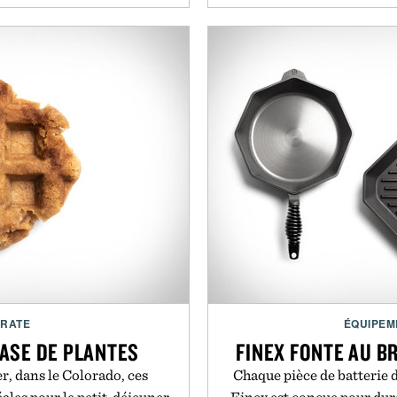
:
es / 258 cm
es / 274 cm
y:
rs of use / Lithium Polymer
y
ity:
 communication with
one
CRATE
ÉQUIPEM
BASE DE PLANTES
FINEX FONTE AU BR
r, dans le Colorado, ces
Chaque pièce de batterie d