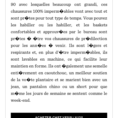
90 avec lesquelles beaucoup ont grandi, ces
chaussures 100% imperm�ables vont avec tout et
sont pr�tes pour tout type de temps. Vous pouvez
les habiller ou les habiller, et les baskets
confortables et approuv�es par le bureau sont
pr�tes � �tre vos chaussures de pr�dilection
pour les ann�es � venir. Ils sont l�gers et
respirants et, en plus d'�tre imperm�ables, ils
sont lavables en machine, ce qui facilite leur
maintien en forme. Ils ont �galement une semelle
enti�rement en caoutchouc, un meilleur soutien
de la vo�te plantaire et se marient bien avec un
jean, un pantalon chino ou un short pour que
m�me les jours de semaine se sentent comme le
week-end.
ACHETER CHEZ VESSI
/
$
125